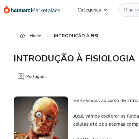
Ir
Ir
Ir
Categorias
para
para
para
o
o
o
conteúdo
pagamento
rodapé
Home
INTRODUÇÃO À FISIOLOGIA
principal
INTRODUÇÃO À FISIOLOGIA
Português
Bem-vindos ao curso de Introd
Aqui, vamos explorar os fun
células até os sistemas compl