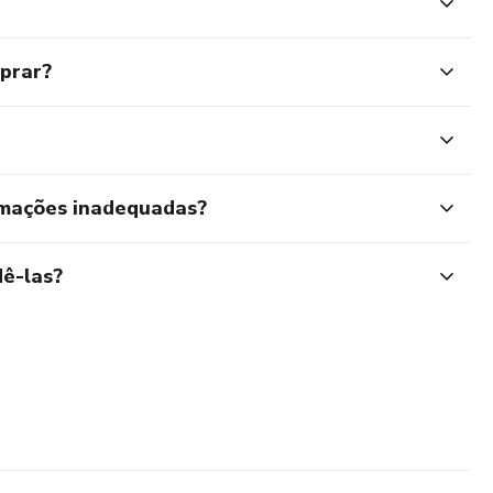
mprar?
rmações inadequadas?
ê-las?