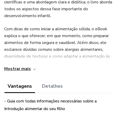
científicas e uma abordagem clara e didática, o livro aborda
todos os aspectos dessa fase importante do
desenvolvimento infantil.
Com dicas de como iniciar a alimentação sólida, o eBook
explica o que oferecer, em que momento, como preparar
alimentos de forma segura e saudável. Além disso, ele
esclarece dúvidas comuns sobre alergias alimentares,
diversidade de texturas e como adaptar a alimentação às
necessidades de cada criança. A obra tem como objetivo
Mostrar mais
que os pais se sintam confiantes e preparados para nutrir
seus filhos com qualidade desde os primeiros momentos
da alimentação complementar.
Vantagens
Detalhes
Ideal para quem busca um guia confiável e completo, o
- Guia com todas informações necessárias sobre a
eBook ajuda a tornar a introdução alimentar uma
Introdução alimentar do seu filho
experiência mais tranquila e prazerosa tanto para os bebês
quanto para os adultos responsáveis.