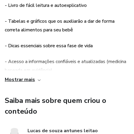
- Livro de fácil leitura e autoexplicativo
- Tabelas e gráficos que os auxiliarão a dar de forma
correta alimentos para seu bebê
- Dicas essenciais sobre essa fase de vida
- Acesso a informações confiáveis e atualizadas (medicina
baseada em evidência)
Mostrar mais
- Passo a passo completo de como introduzir a
alimentação complementar, quais alimentos são os
Saiba mais sobre quem criou o
melhores e quais você nunca deve utilizar nessa idade
conteúdo
Lucas de souza antunes leitao