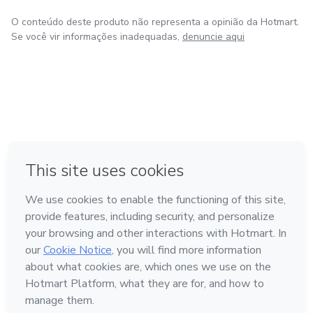
O conteúdo deste produto não representa a opinião da Hotmart.
Se você vir informações inadequadas,
denuncie aqui
em Amsterdam
em Madrid
em Bogotá
Feito com
❤
em Belo Horizonte
na Cidade do México
Conheça a Hotmart
Idioma
Português