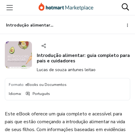
Ir
Ir
Ir
para
para
para
o
o
o
conteúdo
pagamento
rodapé
Introdução alimentar: guia completo para pais e cuidadores
principal
Introdução alimentar: guia completo para
pais e cuidadores
Lucas de souza antunes leitao
Formato
:
eBooks ou Documentos
Idioma
:
Português
Este eBook oferece um guia completo e acessível para
pais que estão começando a introdução alimentar na vida
de seus filhos. Com informações baseadas em evidências