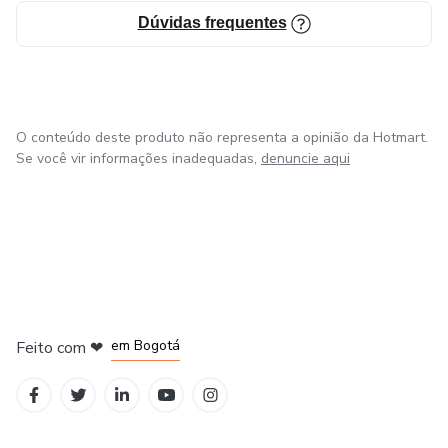
Dúvidas frequentes
O conteúdo deste produto não representa a opinião da Hotmart.
Se você vir informações inadequadas,
denuncie aqui
em Amsterdam
em Madrid
em Bogotá
Feito com
❤
em Belo Horizonte
na Cidade do México