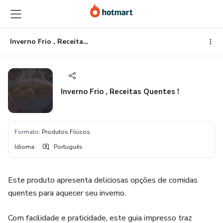
Ir
Ir
Ir
para
para
para
o
o
o
conteúdo
pagamento
rodapé
Inverno Frio , Receitas Quentes !
principal
Inverno Frio , Receitas Quentes !
Formato
:
Produtos Físicos
Idioma
:
Português
Este produto apresenta deliciosas opções de comidas
quentes para aquecer seu inverno.
Com facilidade e praticidade, este guia impresso traz