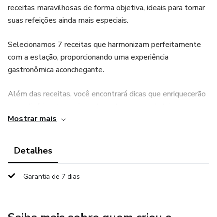
receitas maravilhosas de forma objetiva, ideais para tornar
suas refeições ainda mais especiais.
Selecionamos 7 receitas que harmonizam perfeitamente
com a estação, proporcionando uma experiência
gastronômica aconchegante.
Além das receitas, você encontrará dicas que enriquecerão
sua culinária e tornarão cada prato uma verdadeira
Mostrar mais
experiência.
Leve para casa este livro e transforme seus dias frios em
Detalhes
momentos saborosos e acolhedores.
Garantia de 7 dias