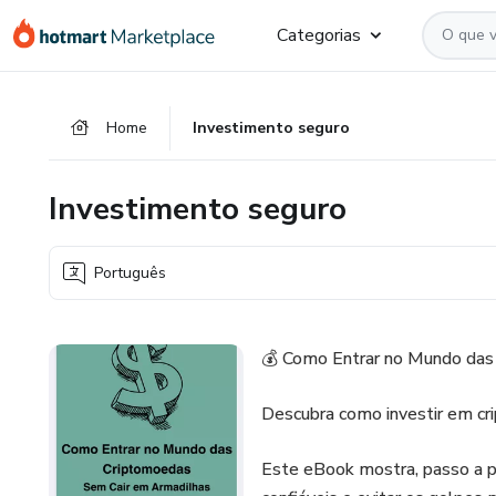
Ir
Ir
Ir
Categorias
para
para
para
o
o
o
conteúdo
pagamento
rodapé
Home
Investimento seguro
principal
Investimento seguro
Português
💰 Como Entrar no Mundo das
Descubra como investir em cr
Este eBook mostra, passo a pa