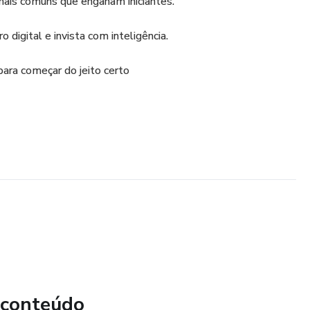
 mais comuns que enganam iniciantes.
 digital e invista com inteligência.
para começar do jeito certo
 conteúdo