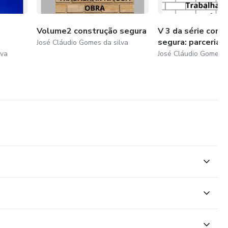
Volume2 construção segura
V 3 da série cons
segura: parceria 
José Cláudio Gomes da silva
lva
José Cláudio Gomes d