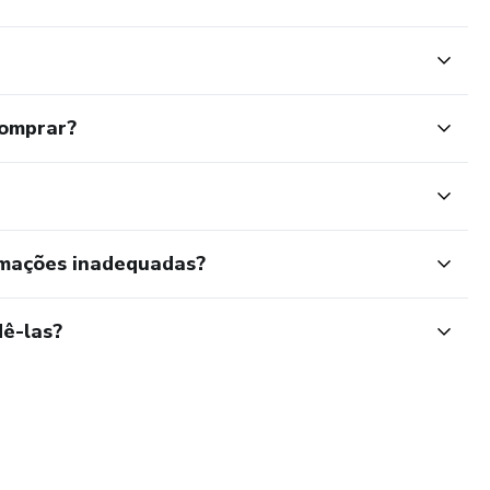
comprar?
rmações inadequadas?
ê-las?