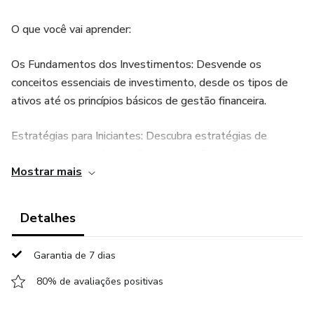
O que você vai aprender:
Os Fundamentos dos Investimentos: Desvende os
conceitos essenciais de investimento, desde os tipos de
ativos até os princípios básicos de gestão financeira.
Estratégias para Iniciantes: Descubra estratégias de
investimento simples e eficazes que são perfeitas para
Mostrar mais
aqueles que estão começando, incluindo como criar um
portfólio diversificado.
Detalhes
Mitigando Riscos: Aprenda a identificar e gerenciar riscos
para proteger seu patrimônio enquanto investe.
Garantia de 7 dias
Investimento no Mercado de Ações: Explore o
80% de avaliações positivas
emocionante mundo da negociação de ações, desde a