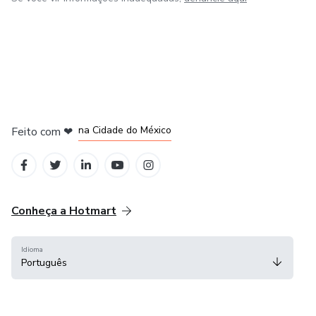
em Bogotá
em Amsterdam
em Madrid
na Cidade do México
Feito com
❤
em Belo Horizonte
Conheça a Hotmart
Idioma
Português