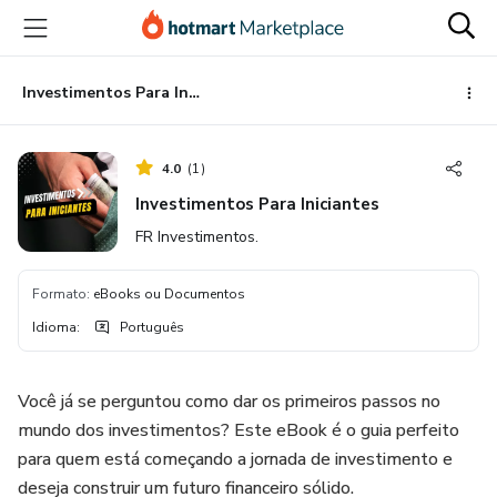
Ir
Ir
Ir
para
para
para
o
o
o
conteúdo
pagamento
rodapé
Investimentos Para Iniciantes
principal
4.0
(
1
)
Investimentos Para Iniciantes
FR Investimentos.
Formato
:
eBooks ou Documentos
Idioma
:
Português
Você já se perguntou como dar os primeiros passos no
mundo dos investimentos? Este eBook é o guia perfeito
para quem está começando a jornada de investimento e
deseja construir um futuro financeiro sólido.