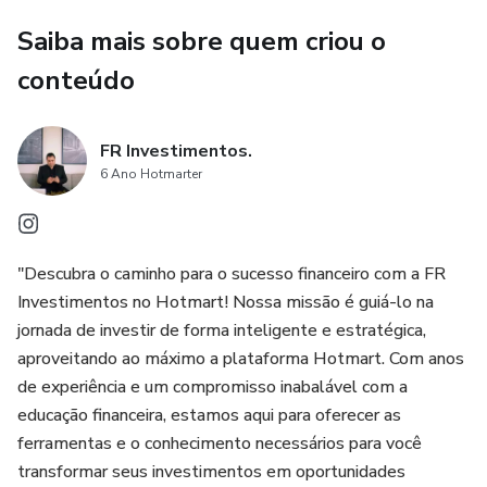
seleção de ações até a análise técnica e fundamental.
Saiba mais sobre quem criou o
Investimento em Renda Fixa: Saiba como investir em
conteúdo
títulos de renda fixa, como Tesouro Direto e CDBs, para
construir um fluxo de renda estável.
FR Investimentos.
Investimentos Alternativos: Descubra oportunidades de
6 Ano Hotmarter
investimento além do convencional, como imóveis, e muito
mais.
"Descubra o caminho para o sucesso financeiro com a FR
Planejamento Financeiro Pessoal: Desenvolva um plano
Investimentos no Hotmart! Nossa missão é guiá-lo na
financeiro sólido que leve em consideração seus objetivos
jornada de investir de forma inteligente e estratégica,
e situação atual.
aproveitando ao máximo a plataforma Hotmart. Com anos
de experiência e um compromisso inabalável com a
Dicas e Recursos: Receba dicas práticas, recursos e
educação financeira, estamos aqui para oferecer as
ferramentas para acompanhar seu progresso e tomar
ferramentas e o conhecimento necessários para você
decisões informadas.
transformar seus investimentos em oportunidades