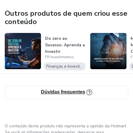
Outros produtos de quem criou esse
conteúdo
Do zero ao
M
Sucesso: Aprenda a
M
Investir
C
FR Investimentos.
F
P
Finanças e Investimentos
Dúvidas frequentes
O conteúdo deste produto não representa a opinião da Hotmart.
Se você vir informações inadequadas,
denuncie aqui