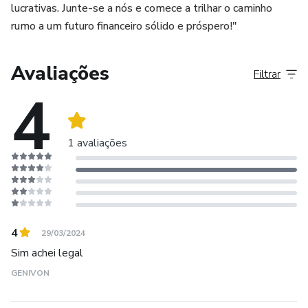
Este eBook é o ponto de partida ideal para quem deseja
lucrativas. Junte-se a nós e comece a trilhar o caminho
criar riqueza e segurança financeira. Comece sua jornada de
rumo a um futuro financeiro sólido e próspero!"
investimento com confiança e sabedoria. Invista em si
mesmo agora e colha os benefícios no futuro.
Avaliações
Filtrar
4
Não deixe seu dinheiro parado, comece a investir de forma
inteligente hoje!
1 avaliações
Adquira agora o eBook "Investimentos Para Iniciantes" e
inicie sua jornada rumo à independência financeira.
4
29/03/2024
Sim achei legal
GENIVON