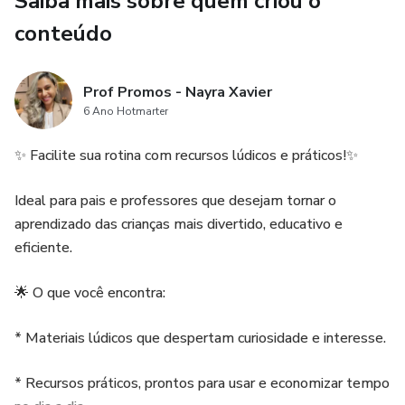
Saiba mais sobre quem criou o
Durante a brincadeira, os alunos aprendem sobre
conteúdo
personagens icônicos como *Saci*, *Curupira*, *Iara* e
muitos outros, enquanto desenvolvem:
Prof Promos - Nayra Xavier
✅ Oralidade
6 Ano Hotmarter
✅ Raciocínio lógico
✨ Facilite sua rotina com recursos lúdicos e práticos!✨
✅ Espírito de equipe
Ideal para pais e professores que desejam tornar o
aprendizado das crianças mais divertido, educativo e
💡 *Benefícios que você vai amar:*
eficiente.
✔️ Estimula o interesse pela cultura brasileira
🌟 O que você encontra:
✔️ Melhora a leitura, pronúncia e expressão oral
* Materiais lúdicos que despertam curiosidade e interesse.
✔️ Trabalha a memória e o pensamento crítico
* Recursos práticos, prontos para usar e economizar tempo