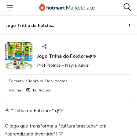
Ir
Ir
Ir
para
para
para
o
o
o
conteúdo
pagamento
rodapé
Jogo Trilha do Folclore🌿✨
principal
Jogo Trilha do Folclore🌿✨
Prof Promos - Nayra Xavier
Formato
:
eBooks ou Documentos
Idioma
:
Português
🎯 *Trilha do Folclore* 🌿✨
O jogo que transforma a *cultura brasileira* em
*aprendizado divertido*! 💛