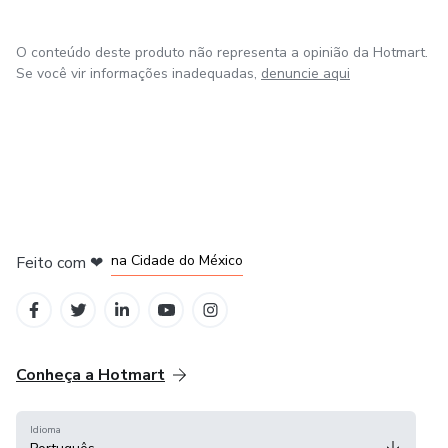
O conteúdo deste produto não representa a opinião da Hotmart.
Se você vir informações inadequadas,
denuncie aqui
em Bogotá
em Amsterdam
em Madrid
na Cidade do México
Feito com
❤
em Belo Horizonte
Conheça a Hotmart
Idioma