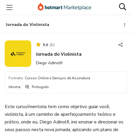
Ir
Ir
Ir
para
para
para
o
o
o
conteúdo
pagamento
rodapé
Jornada do Violinista
principal
5.0
(
1
)
Jornada do Violinista
Diego Adinolfi
Formato
:
Cursos Online e Serviços de Assinatura
Idioma
:
Português
Este curso/mentoria tem como objetivo guiar você,
violinista, à um caminho de aperfeiçoamento teórico e
prático, onde eu, Diego Adinolfi, irei ensinar e direcionar os
seus passos nesta nova jornada, aplicando um plano de