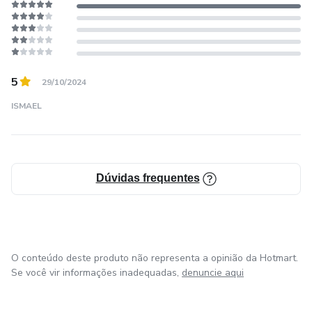
**Masterclass**
-Rachel Barton Pine;
5
29/10/2024
-Antal Zalai;
ISMAEL
-Lorenz Nasturica;
-Tai Murray;
Dúvidas frequentes
-Carmelo de Los Santos;
-John Thorne;
O conteúdo deste produto não representa a opinião da Hotmart.
-Ágata Szymczewska;
Se você vir informações inadequadas,
denuncie aqui
-Mark O’Connor;