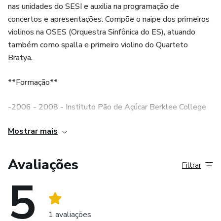
nas unidades do SESI e auxilia na programação de
concertos e apresentações. Compõe o naipe dos primeiros
violinos na OSES (Orquestra Sinfônica do ES), atuando
também como spalla e primeiro violino do Quarteto
Bratya.
**Formação**
-2006 - 2008 - Instituto Pão de Açúcar Berklee College
of Music (Boston – EUA)
Mostrar mais
-Especialização no instrumento com os professores Inge
Louise, Renata Jaffé, Betina Stegmann, Cláudio Micheletti
Avaliações
Filtrar
e Cláudio Cruz;
5
-2023 - Licenciatura em Música na Universidade
Metropolitana de Santos.
1 avaliações