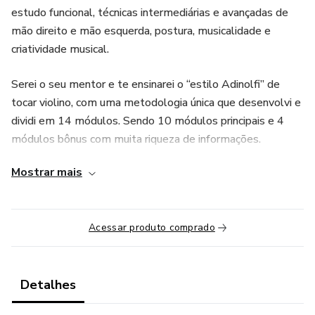
estudo funcional, técnicas intermediárias e avançadas de
mão direito e mão esquerda, postura, musicalidade e
criatividade musical.
Serei o seu mentor e te ensinarei o “estilo Adinolfi” de
tocar violino, com uma metodologia única que desenvolvi e
dividi em 14 módulos. Sendo 10 módulos principais e 4
módulos bônus com muita riqueza de informações.
Mostrar mais
De que vale tocar sem encantar ? Por que existir a música,
se não for para emocionar, motivar e inspirar ? Transforme
a sua música em emoção, motivação e inspiração para
Acessar produto comprado
quem te ouve. Seja bem-vindo à Jornada do Violinista.
Detalhes