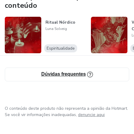
Se você busca uma abordagem integrativa e uma conexão
conteúdo
única com as tradições espirituais nórdicas, Luna Solveig é a
pessoa certa para guiá-lo nessa jornada de
Ritual Nórdico
autoconhecimento e transformação. Encontre respostas,
C
Luna Solveig
conexão e equilíbrio com a magia do norte!
L
Espiritualidade
Dúvidas frequentes
O conteúdo deste produto não representa a opinião da Hotmart.
Se você vir informações inadequadas,
denuncie aqui