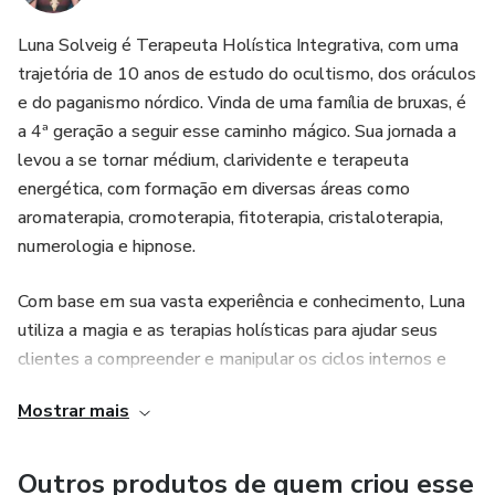
- Despertar inspiração e criatividade
Luna Solveig é Terapeuta Holística Integrativa, com uma
- Reencontrar força, foco e equilíbrio
trajetória de 10 anos de estudo do ocultismo, dos oráculos
e do paganismo nórdico. Vinda de uma família de bruxas, é
A Jornada Xamânica é um espaço seguro, entre mundos,
a 4ª geração a seguir esse caminho mágico. Sua jornada a
onde a sabedoria ancestral se revela e a a essência
levou a se tornar médium, clarividente e terapeuta
encontra força para florescer. Vai ser uma honra ser a sua
energética, com formação em diversas áreas como
völva nessa jornada.
aromaterapia, cromoterapia, fitoterapia, cristaloterapia,
numerologia e hipnose.
Após realizar o pagamento, envie uma mensagem por
WhatsApp para 5521993550021 para acertar os
Com base em sua vasta experiência e conhecimento, Luna
detalhes. Você recebe o PDF em no máximo 7 dias.
utiliza a magia e as terapias holísticas para ajudar seus
clientes a compreender e manipular os ciclos internos e
externos a seu favor. Seus atendimentos podem ser
Mostrar mais
realizados online, através de chamadas de vídeo, ou
presencialmente, em local próprio no Rio de Janeiro.
Outros produtos de quem criou esse