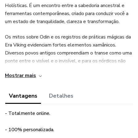
Holísticas. É um encontro entre a sabedoria ancestral e
ferramentas contemporâneas, criado para conduzir você a
um estado de tranquilidade, clareza e transformação.
Os mitos sobre Odin e os registros de práticas mágicas da
Era Viking evidenciam fortes elementos xamânicos.
Diversos povos antigos compreendiam o transe como uma
ponte entre o visível e o invisível, e para os nórdicos não
era diferente. A Jornada Xamânica resgata essa visão
Mostrar mais
ancestral e a adapta para um formato acessível e
terapêutico.
Vantagens
Detalhes
Durante a sessão, utilizo Soundhealing, Hipnose, ritmo
respiratório e visualizações estruturadas, criando um
- Totalmente online.
espaço seguro para acessar estados ampliados de
consciência e trabalhar suas intenções. Ela é totalmente
- 100% personalizada.
online, feita por chamada de vídeo, com 1h de duração.