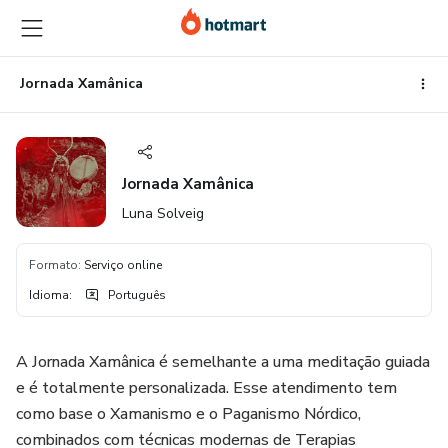
Ir
Ir
Ir
para
para
para
o
o
o
conteúdo
pagamento
rodapé
Jornada Xamânica
principal
Jornada Xamânica
Luna Solveig
Formato
:
Serviço online
Idioma
:
Português
A Jornada Xamânica é semelhante a uma meditação guiada
e é totalmente personalizada. Esse atendimento tem
como base o Xamanismo e o Paganismo Nórdico,
combinados com técnicas modernas de Terapias