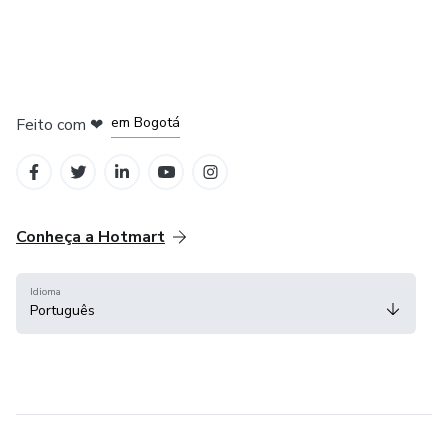
em Amsterdam
em Madrid
em Bogotá
Feito com
❤
em Belo Horizonte
na Cidade do México
Conheça a Hotmart
Idioma
Português