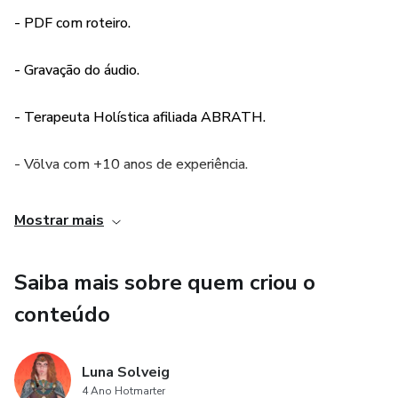
Você recebe um roteiro personalizado em PDF e uma
- PDF com roteiro.
gravação de áudio para ouvir quando quiser.
- Gravação do áudio.
Pode alcançar os mesmos resultados que a hipnose e a
meditação. Os objetivos mais comuns incluem:
- Terapeuta Holística afiliada ABRATH.
- Encontrar seu animal de poder
- Völva com +10 anos de experiência.
- Visitar um dos Nove Mundos
Mostrar mais
- Conectar-se com um dos Deuses Nórdicos
- Receber orientação dos Ancestrais
Saiba mais sobre quem criou o
conteúdo
- Remover bloqueios emocionais
- Fortalecer autoestima e amor-próprio
Luna Solveig
4 Ano Hotmarter