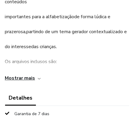
conteúdos
importantes para a alfabetizaçãode forma lúdica e
prazerosa,partindo de um tema gerador contextualizado e
do interessedas crianças.
Os arquivos inclusos são:
Livro 3D
Mostrar mais
Apostila atividades Linguagem
Detalhes
Recurso Fichas silábicas
Garantia de 7 dias
Apostila atividades Matemática