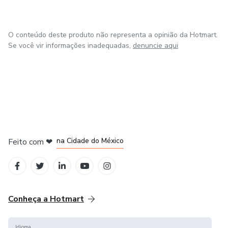
O conteúdo deste produto não representa a opinião da Hotmart.
Se você vir informações inadequadas,
denuncie aqui
em Bogotá
em Amsterdam
em Madrid
na Cidade do México
Feito com
❤
em Belo Horizonte
Conheça a Hotmart
Idioma