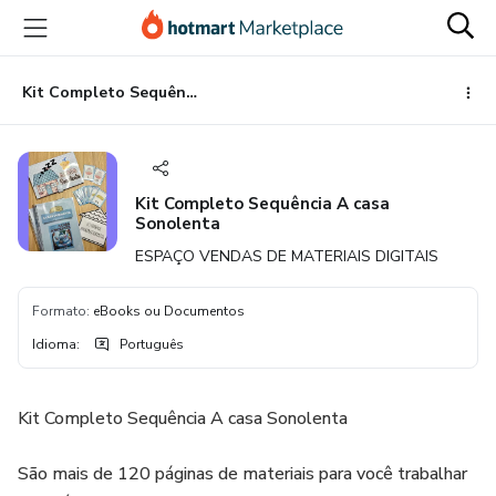
Ir
Ir
Ir
para
para
para
o
o
o
conteúdo
pagamento
rodapé
Kit Completo Sequência A casa Sonolenta
principal
Kit Completo Sequência A casa
Sonolenta
ESPAÇO VENDAS DE MATERIAIS DIGITAIS
Formato
:
eBooks ou Documentos
Idioma
:
Português
Kit Completo Sequência A casa Sonolenta
São mais de 120 páginas de materiais para você trabalhar