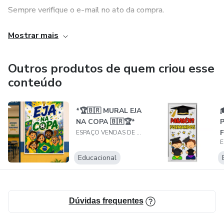
Sempre verifique o e-mail no ato da compra.
Suporte exclusivo para clientes.
Mostrar mais
Nosso maior objetivo é deixar o cliente satisfeito com os
Outros produtos de quem criou esse
nossos recursos.
conteúdo
*🏆🇧🇷 MURAL EJA

NA COPA 🇧🇷🏆*
ESPAÇO VENDAS DE MATERIAIS DIGITAIS
Educacional
Dúvidas frequentes