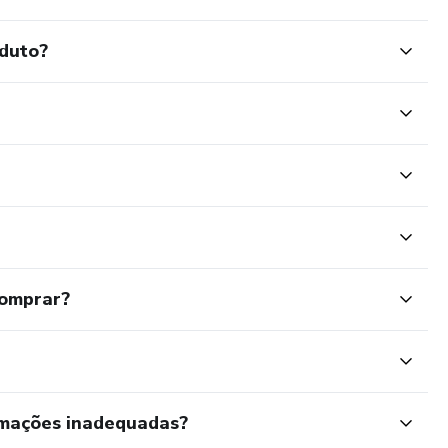
oduto?
comprar?
rmações inadequadas?