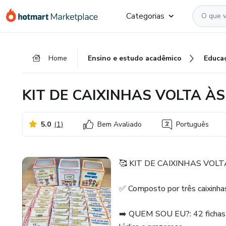
Ir
Ir
Ir
Categorias
para
para
para
o
o
o
conteúdo
pagamento
rodapé
Home
Ensino e estudo acadêmico
Educa
principal
KIT DE CAIXINHAS VOLTA À
5.0
(
1
)
Bem Avaliado
Português
🥰 KIT DE CAIXINHAS VOL
✅ Composto por três caixinhas
➡️ QUEM SOU EU?: 42 fichas d