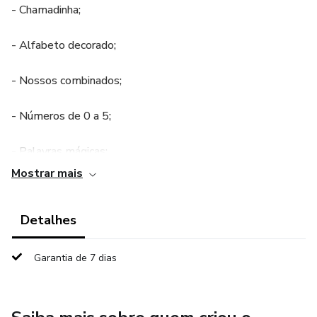
- Chamadinha;
- Alfabeto decorado;
- Nossos combinados;
- Números de 0 a 5;
- Palavras mágicas;
Mostrar mais
- Dias da Semana;
Detalhes
- Formas Geométricas;
- Cores;
Garantia de 7 dias
- Nossa rotina.