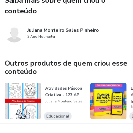
Saiba mais sobre quem criou o
conteúdo
Juliana Monteiro Sales Pinheiro
3 Ano Hotmarter
Outros produtos de quem criou esse
conteúdo
Atividades Páscoa
E
Criativa - 123 AP
A
I
Juliana Monteiro Sales Pinheiro
Educacional