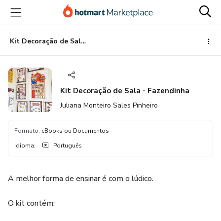
Ir
Ir
Ir
para
para
para
o
o
o
conteúdo
pagamento
rodapé
Kit Decoração de Sala - Fazendinha
principal
Kit Decoração de Sala - Fazendinha
Juliana Monteiro Sales Pinheiro
Formato
:
eBooks ou Documentos
Idioma
:
Português
A melhor forma de ensinar é com o lúdico.
O kit contém: