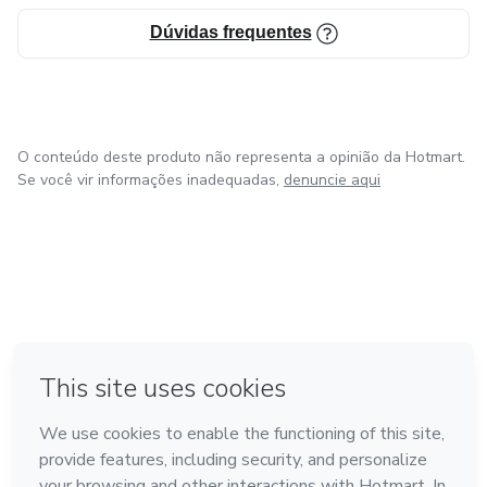
Dúvidas frequentes
O conteúdo deste produto não representa a opinião da Hotmart.
Se você vir informações inadequadas,
denuncie aqui
em Amsterdam
em Madrid
em Bogotá
Feito com
❤
em Belo Horizonte
na Cidade do México