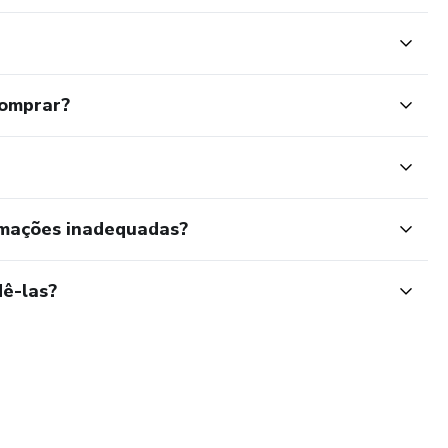
comprar?
rmações inadequadas?
ê-las?