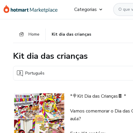
Ir
Ir
Ir
Categorias
para
para
para
o
o
o
conteúdo
pagamento
rodapé
Home
Kit dia das crianças
principal
Kit dia das crianças
Português
*🍭Kit Dia das Crianças🍫 *
Vamos comemorar o Dia das Cri
aula?