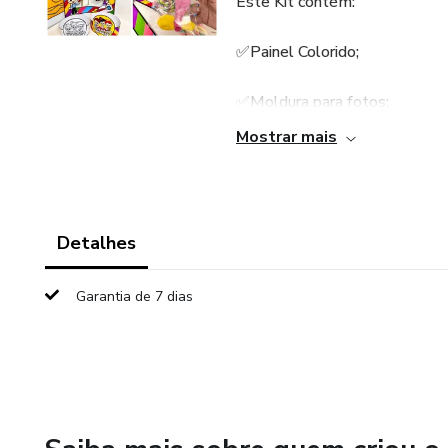
Este Kit contém:
✅Painel Colorido;
✅Moldura para fotos;
Mostrar mais
✅Jogo da memória com caixinh
✅Dado: Dinâmica roda da conv
Detalhes
✅Modelo de sacolinha de doc
Garantia de 7 dias
✅Modelo coroa colorida e pret
✅Modelo de rótulo para bolha
✅2 tamanhos de rótulos para 