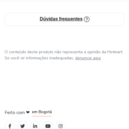
Dúvidas frequentes
O conteúdo deste produto não representa a opinião da Hotmart.
Se você vir informações inadequadas,
denuncie aqui
em Amsterdam
em Madrid
em Bogotá
Feito com
❤
em Belo Horizonte
na Cidade do México