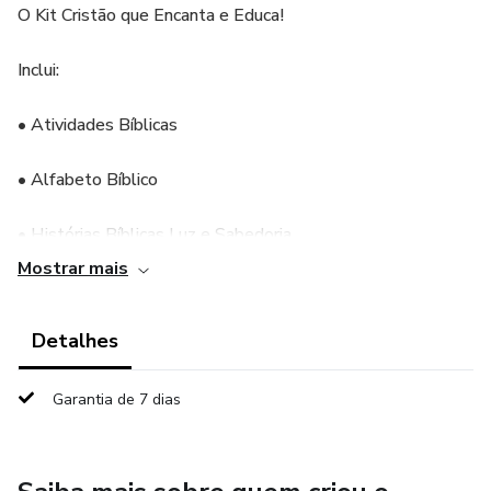
O Kit Cristão que Encanta e Educa!
Inclui:
• Atividades Bíblicas
• Alfabeto Bíblico
• Histórias Bíblicas Luz e Sabedoria
Mostrar mais
• Atividades Bíblicas Pimpolho Feliz
Detalhes
• Colorindo com Propósito
Garantia de 7 dias