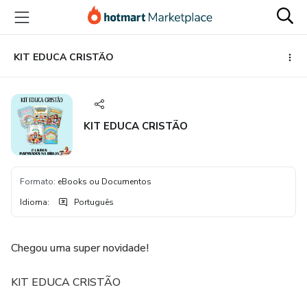
Ir
Ir
Ir
para
para
para
o
o
o
conteúdo
pagamento
rodapé
KIT EDUCA CRISTÃO
principal
KIT EDUCA CRISTÃO
Formato
:
eBooks ou Documentos
Idioma
:
Português
Chegou uma super novidade!
KIT EDUCA CRISTÃO