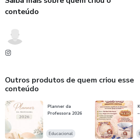
Saiba mais sobre quem criou o
conteúdo
Outros produtos de quem criou esse
conteúdo
Planner da
K
Professora 2026
–
Educacional