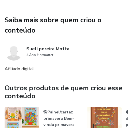
Saiba mais sobre quem criou o
conteúdo
Sueli pereira Motta
4 Ano Hotmarter
Afiliado digital
Outros produtos de quem criou esse
conteúdo
🌺Painel/cartaz

primavera Bem-
d
vinda primavera
p