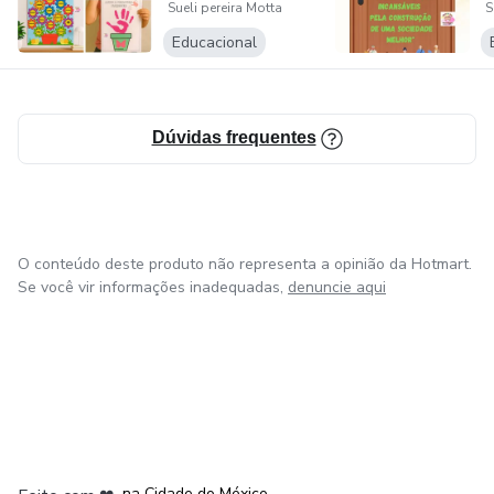
Sueli pereira Motta
S
(vaso de flor)
Educacional
Dúvidas frequentes
O conteúdo deste produto não representa a opinião da Hotmart.
Se você vir informações inadequadas,
denuncie aqui
em Bogotá
em Amsterdam
em Madrid
na Cidade do México