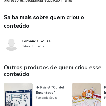
professores, pedagogia, educação infantil
Saiba mais sobre quem criou o
conteúdo
Fernanda Souza
9 Ano Hotmarter
Outros produtos de quem criou esse
conteúdo
🌵 Painel “Cordel
P
Encantado”
I
Fernanda Souza
F