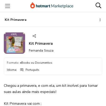
Ir
Ir
Ir
para
para
para
o
o
o
conteúdo
pagamento
rodapé
Kit Primavera
principal
Kit Primavera
Fernanda Souza
Formato
:
eBooks ou Documentos
Idioma
:
Português
Chegou a primavera, e com ela, um kit incrível para tornar
suas aulas ainda mais especiais!
Kit Primavera vai com ;