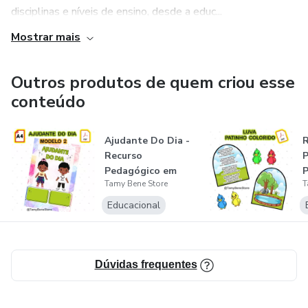
disciplinas e níveis de ensino, desde a educ...
Mostrar mais
Outros produtos de quem criou esse
conteúdo
Ajudante Do Dia -
R
Recurso
Pedagógico em
P
Tamy Bene Store
T
PDF
P
Educacional
Dúvidas frequentes