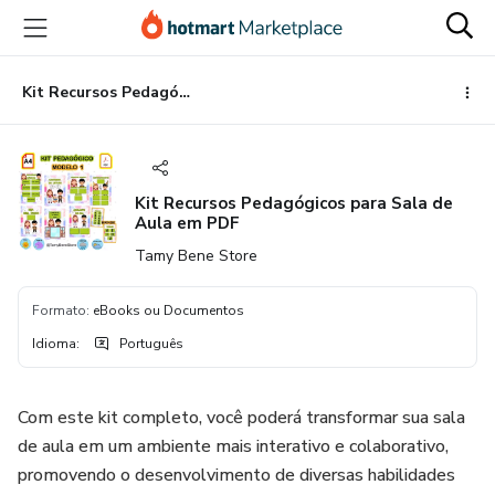
Ir
Ir
Ir
para
para
para
o
o
o
conteúdo
pagamento
rodapé
Kit Recursos Pedagógicos para Sala de Aula em PDF
principal
Kit Recursos Pedagógicos para Sala de
Aula em PDF
Tamy Bene Store
Formato
:
eBooks ou Documentos
Idioma
:
Português
Com este kit completo, você poderá transformar sua sala
de aula em um ambiente mais interativo e colaborativo,
promovendo o desenvolvimento de diversas habilidades