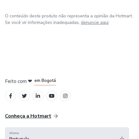
O conteúdo deste produto não representa a opinião da Hotmart.
Se você vir informações inadequadas,
denuncie aqui
em Amsterdam
em Madrid
em Bogotá
Feito com
❤
em Belo Horizonte
na Cidade do México
Conheça a Hotmart
Idioma
Português