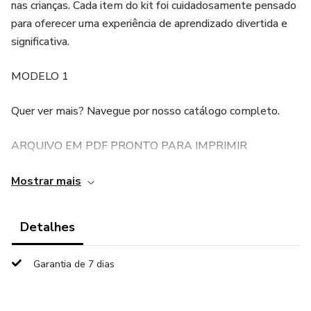
nas crianças. Cada item do kit foi cuidadosamente pensado
para oferecer uma experiência de aprendizado divertida e
significativa.
MODELO 1
Quer ver mais? Navegue por nosso catálogo completo.
ARQUIVO EM PDF PRONTO PARA IMPRIMIR
TAMANHO DE CADA RECURSO A4
Mostrar mais
Itens do Kit:
Detalhes
Como está o tempo hoje?
Garantia de 7 dias
Seja bem-vindo