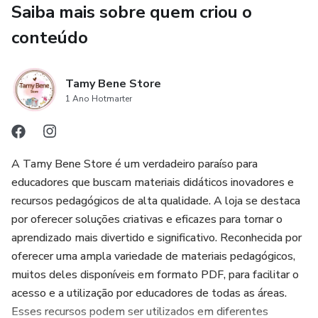
Aniversariantes
Saiba mais sobre quem criou o
conteúdo
Quantos somos?
Cantinho da leitura
Tamy Bene Store
1 Ano Hotmarter
Palavras mágicas
Ajudante do dia
A Tamy Bene Store é um verdadeiro paraíso para
educadores que buscam materiais didáticos inovadores e
Tem mais! Na compra do kit, você ganha dois brindes!
recursos pedagógicos de alta qualidade. A loja se destaca
por oferecer soluções criativas e eficazes para tornar o
Vogais
aprendizado mais divertido e significativo. Reconhecida por
oferecer uma ampla variedade de materiais pedagógicos,
Números (1 a 10)
muitos deles disponíveis em formato PDF, para facilitar o
acesso e a utilização por educadores de todas as áreas.
Esses recursos podem ser utilizados em diferentes