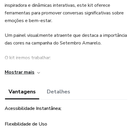
inspiradora e dinâmicas interativas, este kit oferece
ferramentas para promover conversas significativas sobre
emoções e bem-estar.
Um painel visualmente atraente que destaca a importância
das cores na campanha do Setembro Amarelo.
O kit iremos trabalhar:
Mostrar mais
Introdução do que representa o setembro amarelo;
Dinâmica;
Vantagens
Detalhes
Montagem de painel,
Acessibilidade Instantânea;
Produção de frases para colar no painel;
Flexibilidade de Uso
Folhas de atividades com texto e atividades.