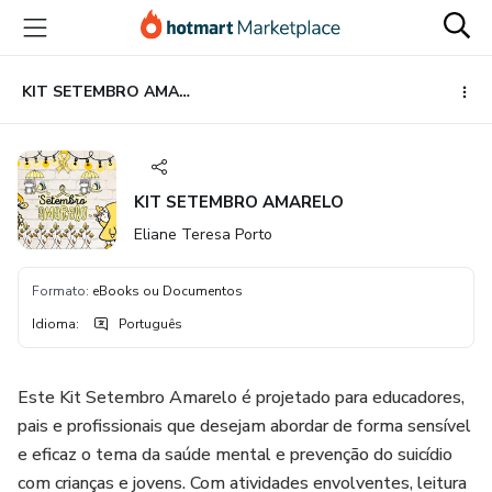
Ir
Ir
Ir
para
para
para
o
o
o
conteúdo
pagamento
rodapé
KIT SETEMBRO AMARELO
principal
KIT SETEMBRO AMARELO
Eliane Teresa Porto
Formato
:
eBooks ou Documentos
Idioma
:
Português
Este Kit Setembro Amarelo é projetado para educadores,
pais e profissionais que desejam abordar de forma sensível
e eficaz o tema da saúde mental e prevenção do suicídio
com crianças e jovens. Com atividades envolventes, leitura