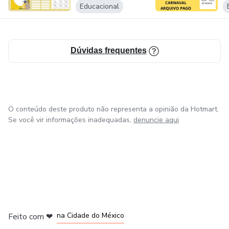
Educacional
Dúvidas frequentes
O conteúdo deste produto não representa a opinião da Hotmart.
Se você vir informações inadequadas,
denuncie aqui
em Bogotá
em Amsterdam
em Madrid
na Cidade do México
Feito com
❤
em Belo Horizonte