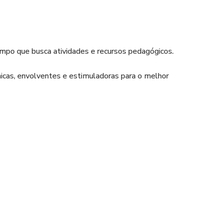
tempo que busca atividades e recursos pedagógicos.
micas, envolventes e estimuladoras para o melhor
ticas, planejamento, relatórios, recursos de alfabetização,
gnitivo, desenvolvimento emocional.