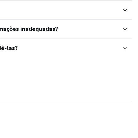
rmações inadequadas?
ê-las?