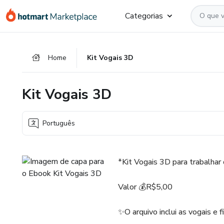
Ir
Ir
Ir
Categorias
para
para
para
o
o
o
conteúdo
pagamento
rodapé
Home
Kit Vogais 3D
principal
Kit Vogais 3D
Português
*Kit Vogais 3D para trabalhar 
Valor 💰R$5,00
✨O arquivo inclui as vogais e f