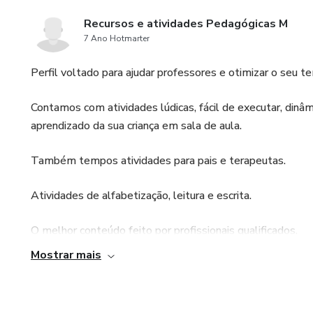
Recursos e atividades Pedagógicas M
7 Ano Hotmarter
Perfil voltado para ajudar professores e otimizar o seu 
Contamos com atividades lúdicas, fácil de executar, dinâ
aprendizado da sua criança em sala de aula.
Também tempos atividades para pais e terapeutas.
Atividades de alfabetização, leitura e escrita.
O melhor conteúdo feito por profissionais qualificados.
Mostrar mais
Jogos, brincadeiras, apostilas, atividades, sequências didá
matemática, corpo humano, natureza, desenvolvimento co