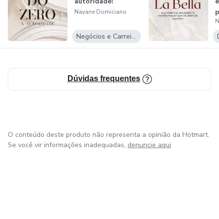
autoridade!
e
p
Nayane Domiciano
N
t
v
Negócios e Carreira
Dúvidas frequentes
O conteúdo deste produto não representa a opinião da Hotmart.
Se você vir informações inadequadas,
denuncie aqui