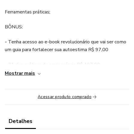
Ferramentas práticas;
BÔNUS:
- Tenha acesso ao e-book revolucionário que vai ser como
um guia para fortalecer sua autoestima R$ 97,00
- 21 dias práticas de amor próprio R$ 197,00
Mostrar mais
- Áudio exclusivo de cura interior R$ 97,00
- Carta sistêmica R$ 197,00
Acessar produto comprado
- 1 diagnóstico de estilo R$ 1.997,00
Detalhes
- suporte personalizado R$ INCALCULÁVEL