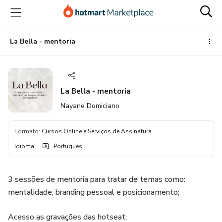
Ir
Ir
Ir
para
para
para
o
o
o
conteúdo
pagamento
rodapé
La Bella - mentoria
principal
La Bella - mentoria
Nayane Domiciano
Formato
:
Cursos Online e Serviços de Assinatura
Idioma
:
Português
3 sessões de mentoria para tratar de temas como:
mentalidade, branding pessoal e posicionamento;
Acesso as gravações das hotseat;