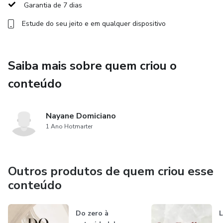
Garantia de 7 dias
- Comunidade exclusiva R$ INCALCULÁVEL
Estude do seu jeito e em qualquer dispositivo
Tudo isso por APENAS 12x de R$ 49,80
Resultados reais em poucas semanas. Não perca tempo!
Saiba mais sobre quem criou o
Oferta por tempo limitado.
conteúdo
O tempo é agora. A vida é agora. Vamos juntas?
Nayane Domiciano
1 Ano Hotmarter
Outros produtos de quem criou esse
conteúdo
Do zero à
L