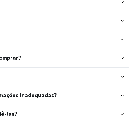
comprar?
rmações inadequadas?
ê-las?