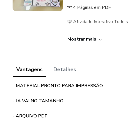
🩵 4 Páginas em PDF
🩵 Atividade Interativa Tudo 
🩵 Atividade Interativa Meu P
Mostrar mais
🩵 Atividade Interativa Caixa
🩵 Atividade Interativa Cupons
Vantagens
Detalhes
🩵 Na opção preta e Branca para
- MATERIAL PRONTO PARA IMPRESSÃO
💰 Apenas 7,90
- JA VAI NO TAMANHO
- ARQUIVO PDF