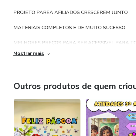
PROJETO PAREA AFILIADOS CRESCEREM JUNTO
MATERIAIS COMPLETOS E DE MUITO SUCESSO
MELHORES PREÇOS PARA SER ACESSIVEL PARA T
Mostrar mais
GRUPO DE SUPORTE
CATALAGO DE PRODUTOS
Outros produtos de quem crio
CONTATO DIRETO COM OS PRODUTORES
TUDO PRA VOCÊ TRABALHAR CONFORTAVEL E PODER ALCANÇA