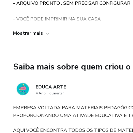
- ARQUIVO PRONTO , SEM PRECISAR CONFIGURAR
- VOCÊ PODE IMPRIMIR NA SUA CASA
Mostrar mais
- QUALQUER IMPRESSORA SERVE PARA IMPRESS
- MATERIAL VITALICIO
Saiba mais sobre quem criou o
- BAIXO CUSTO
EDUCA ARTE
4 Ano Hotmarter
EMPRESA VOLTADA PARA MATERIAIS PEDAGÓGICO
PROPORCIONANDO UMA ATIVADE EDUCATIVA E TE
AQUI VOCÊ ENCONTRA TODOS OS TIPOS DE MATE