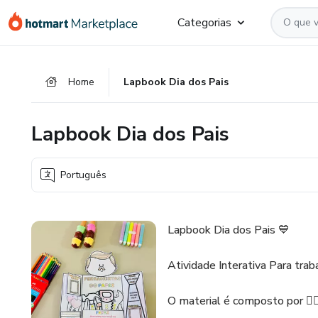
Ir
Ir
Ir
Categorias
para
para
para
o
o
o
conteúdo
pagamento
rodapé
Home
Lapbook Dia dos Pais
principal
Lapbook Dia dos Pais
Português
Lapbook Dia dos Pais 💙
Atividade Interativa Para trab
O material é composto por 👇