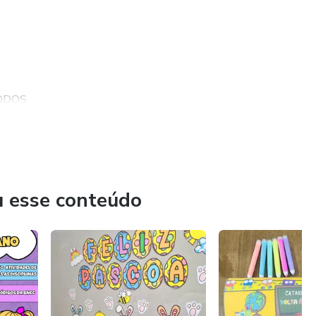
ODOS
u esse conteúdo
R SUAS VENDAS..............................