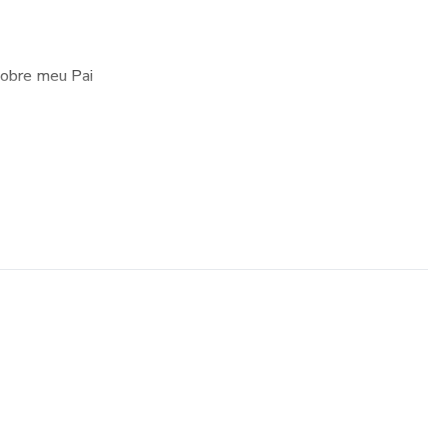
sobre meu Pai
ai e Eu
 de Ferramentas do Papai
 para o papai
 a criança colorir