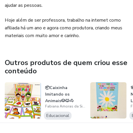
ajudar as pessoas.
Hoje além de ser professora, trabalho na internet como
afiliada há um ano e agora como produtora, criando meus
materiais com muito amor e carinho.
Outros produtos de quem criou esse
conteúdo
📦Caixinha

Imitando os
N
Animais🐶🐱🐴
L
Fabiana Amoras da Silva
A
Educacional