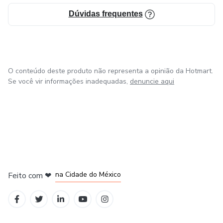
Dúvidas frequentes
O conteúdo deste produto não representa a opinião da Hotmart.
Se você vir informações inadequadas,
denuncie aqui
em Bogotá
em Amsterdam
em Madrid
na Cidade do México
Feito com
❤
em Belo Horizonte