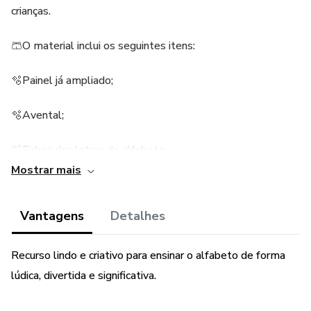
crianças.
🩳O material inclui os seguintes itens:
🫧Painel já ampliado;
🫧Avental;
🫧Fichas das letras do alfabeto;
Mostrar mais
🫧Viseira na opção colorida e para colorir.
Vantagens
Detalhes
✳️Adquira já o seu!😍
Recurso lindo e criativo para ensinar o alfabeto de forma
lúdica, divertida e significativa.