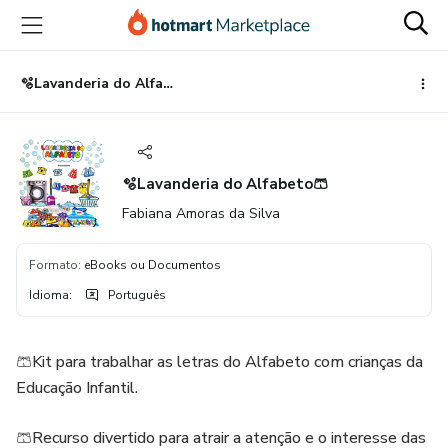
Ir
Ir
Ir
para
para
para
o
o
o
conteúdo
pagamento
rodapé
🫧Lavanderia do Alfabeto🩳
principal
🫧Lavanderia do Alfabeto🩳
Fabiana Amoras da Silva
Formato
:
eBooks ou Documentos
Idioma
:
Português
🩳Kit para trabalhar as letras do Alfabeto com crianças da
Educação Infantil.
🩳Recurso divertido para atrair a atenção e o interesse das