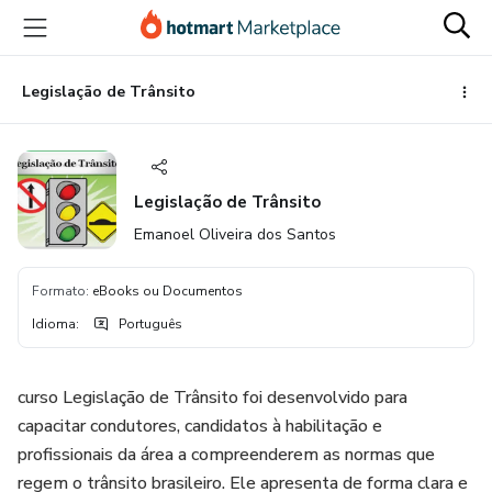
Ir
Ir
Ir
para
para
para
o
o
o
conteúdo
pagamento
rodapé
Legislação de Trânsito
principal
Legislação de Trânsito
Emanoel Oliveira dos Santos
Formato
:
eBooks ou Documentos
Idioma
:
Português
curso Legislação de Trânsito foi desenvolvido para
capacitar condutores, candidatos à habilitação e
profissionais da área a compreenderem as normas que
regem o trânsito brasileiro. Ele apresenta de forma clara e