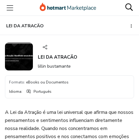
Ir
Ir
Ir
para
para
para
o
o
o
conteúdo
pagamento
rodapé
LEI DA ATRACÃO
principal
LEI DA ATRACÃO
lillin bustamante
Formato
:
eBooks ou Documentos
Idioma
:
Português
A Lei da Atração é uma lei universal que afirma que nossos
pensamentos e sentimentos influenciam diretamente
nossa realidade. Quando nos concentramos em
pensamentos positivos e nos conectamos com emoções