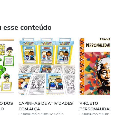
, pais e professores. Não perca mais tempo e venha
u esse conteúdo
ÃO DOS
CAPINHAS DE ATIVIDADES
PROJETO
NO
COM ALÇA
PERSONALIDADE
LABIRINTO DA EDUCAÇÃO
LABIRINTO DA EDU