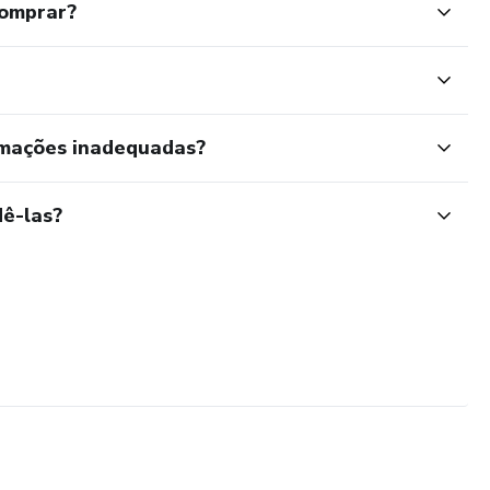
comprar?
rmações inadequadas?
ê-las?