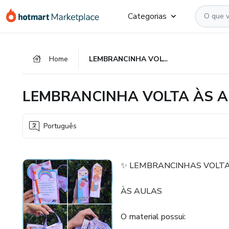
Ir
Ir
Ir
Categorias
para
para
para
o
o
o
conteúdo
pagamento
rodapé
Home
LEMBRANCINHA VOLTA ÀS AULAS
principal
LEMBRANCINHA VOLTA ÀS 
Português
✨ LEMBRANCINHAS VOLTA
ÀS AULAS
O material possui: