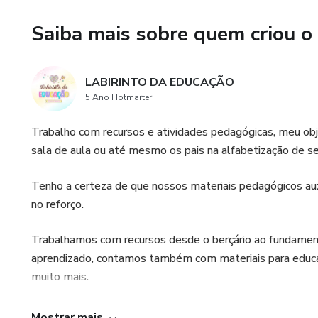
Saiba mais sobre quem criou o
LABIRINTO DA EDUCAÇÃO
5 Ano Hotmarter
Trabalho com recursos e atividades pedagógicas, meu obj
sala de aula ou até mesmo os pais na alfabetização de se
Tenho a certeza de que nossos materiais pedagógicos au
no reforço.
Trabalhamos com recursos desde o berçário ao fundamental
aprendizado, contamos também com materiais para educaçã
muito mais.
Nosso objetivo é ajudar você educador, tornar o dia a dia m
Mostrar mais