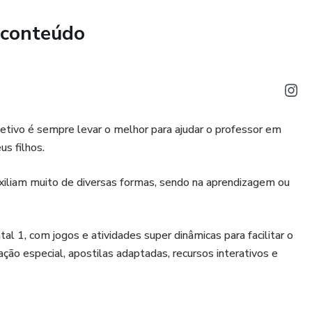
 conteúdo
etivo é sempre levar o melhor para ajudar o professor em
us filhos.
xiliam muito de diversas formas, sendo na aprendizagem ou
 1, com jogos e atividades super dinâmicas para facilitar o
o especial, apostilas adaptadas, recursos interativos e
ais prático e divertido com as atividades, deixar o ensino