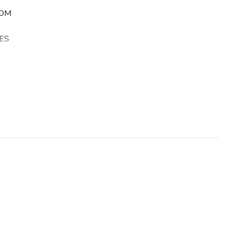
BOM
ES
ÁPIS/BOMBOM/BALINHA