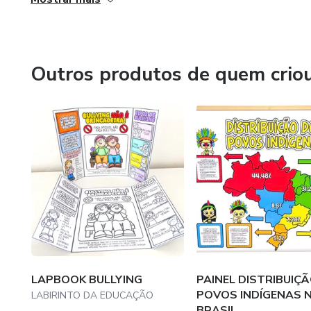
mais leve.
Tudo pensado e feito com muito amor por nossas crianças
conhecer nosso trabalho!
Outros produtos de quem crio
LAPBOOK BULLYING
PAINEL DISTRIBUIÇ
POVOS INDÍGENAS 
LABIRINTO DA EDUCAÇÃO
BRASIL