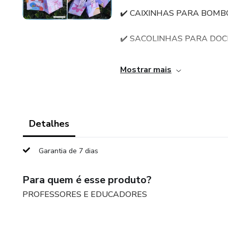
✔️ CAIXINHAS PARA BOM
✔️ SACOLINHAS PARA DOC
✔️ CAIXA LÁPIS
Mostrar mais
✔️ PONTEIRA DE LÁPIS
✔️ CARTÃOZINHO PARA L
Detalhes
Suas crianças irão amar 😍
Garantia de 7 dias
APENAS R$5,00 🎉
Para quem é esse produto?
PROFESSORES E EDUCADORES