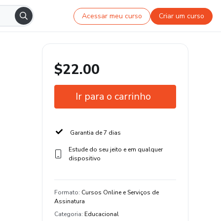
Acessar meu curso
Criar um curso
$22.00
Ir para o carrinho
Garantia de 7 dias
Estude do seu jeito e em qualquer
dispositivo
Formato
:
Cursos Online e Serviços de
Assinatura
Categoria
:
Educacional