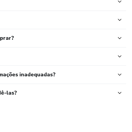
mprar?
rmações inadequadas?
ê-las?