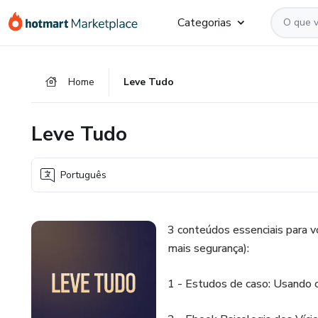
Ir
Ir
Ir
Categorias
para
para
para
o
o
o
conteúdo
pagamento
rodapé
Home
Leve Tudo
principal
Leve Tudo
Português
3 conteúdos essenciais para vo
mais segurança):
1 - Estudos de caso: Usando o