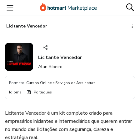
Ir
Ir
Ir
para
para
para
o
o
o
conteúdo
pagamento
rodapé
Licitante Vencedor
principal
Licitante Vencedor
Alan Ribeiro
Formato
:
Cursos Online e Serviços de Assinatura
Idioma
:
Português
Licitante Vencedor é um kit completo criado para
empresários iniciantes e intermediários que querem entrar
no mundo das licitações com segurança, clareza e
estratégia real.