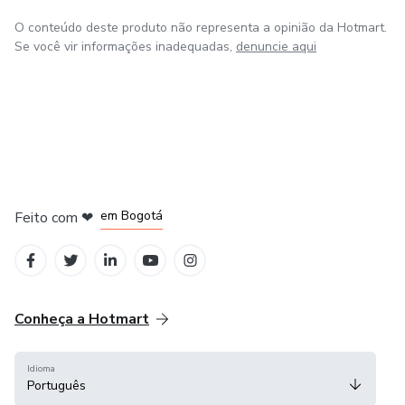
O conteúdo deste produto não representa a opinião da Hotmart.
Se você vir informações inadequadas,
denuncie aqui
em Amsterdam
em Madrid
em Bogotá
Feito com
❤
em Belo Horizonte
na Cidade do México
Conheça a Hotmart
Idioma
Português