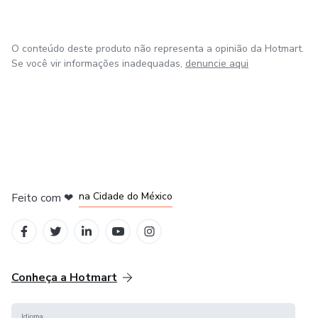
O conteúdo deste produto não representa a opinião da Hotmart.
Se você vir informações inadequadas,
denuncie aqui
em Bogotá
em Amsterdam
em Madrid
na Cidade do México
Feito com
❤
em Belo Horizonte
Conheça a Hotmart
Idioma