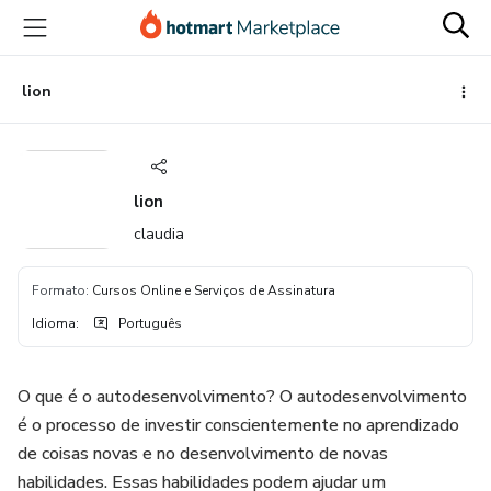
Ir
Ir
Ir
para
para
para
o
o
o
conteúdo
pagamento
rodapé
lion
principal
lion
claudia
Formato
:
Cursos Online e Serviços de Assinatura
Idioma
:
Português
O que é o autodesenvolvimento? O autodesenvolvimento
é o processo de investir conscientemente no aprendizado
de coisas novas e no desenvolvimento de novas
habilidades. Essas habilidades podem ajudar um