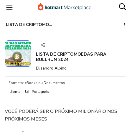
Ir
Ir
Ir
para
para
para
o
o
o
conteúdo
pagamento
rodapé
LISTA DE CRIPTOMOEDAS PARA BULLRUN 2024
principal
LISTA DE CRIPTOMOEDAS PARA
BULLRUN 2024
Elizandro Albino
Formato
:
eBooks ou Documentos
Idioma
:
Português
VOCÊ PODERÁ SER O PRÓXIMO MILIONÁRIO NOS
PRÓXIMOS MESES