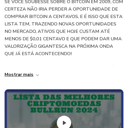
SE VOCÊ SOUBESSE SOBRE O BITCOIN EM 2009, COM
CERTEZA NÃO IRIA PERDER A OPORTUNIDADE DE
COMPRAR BITCOIN A CENTAVOS, E É ISSO QUE ESTA
LISTA TEM, TRAZENDO NOVAS OPORTUNIDADES
NO MERCADO, ATIVOS QUE HOJE CUSTAM ATÉ
MENOS DE $0,01 CENTAVO E QUE PODEM DAR UMA
VALORIZAÇÃO GIGANTESCA NA PRÓXIMA ONDA
QUE JÁ ESTÁ ACONTECENDO!
ESTA É UMA LISTA DAS CRIPTOMOEDAS QUE VÃO
Mostrar mais
DE 10X A 100X NO BULLMARKET.
SEPARADAS POR NOME DO ATIVO, QUANTO SUA
VALORIZAÇÃO PODERÁ CHEGAR E ONDE COMPRAR!
TUDO JÁ FACILITADO PRA VOCÊ!
O HALVING DO BITCOIN ACONTECE A CADA 4 ANOS
E O PRÓXIMO HALVING ACONTECERÁ NA DATA