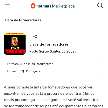
Ir
Ir
Ir
para
para
para
o
o
o
conteúdo
pagamento
rodapé
Lista de fornecedores
principal
Lista de fornecedores
Paulo Sérgio Santos de Souza
Formato
:
eBooks ou Documentos
Idioma
:
Português
A mais completa lista de fornecedores que você vai
encontrar, se você está a procura de encontrar ótimos
canais pra começar o seu negócio aqui você vai encontrar
desde fornecedor de roupas até equipamentos eletrônicos,