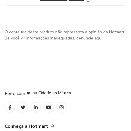
O conteúdo deste produto não representa a opinião da Hotmart.
Se você vir informações inadequadas,
denuncie aqui
em Bogotá
em Amsterdam
em Madrid
na Cidade do México
Feito com
❤
em Belo Horizonte
Conheça a Hotmart