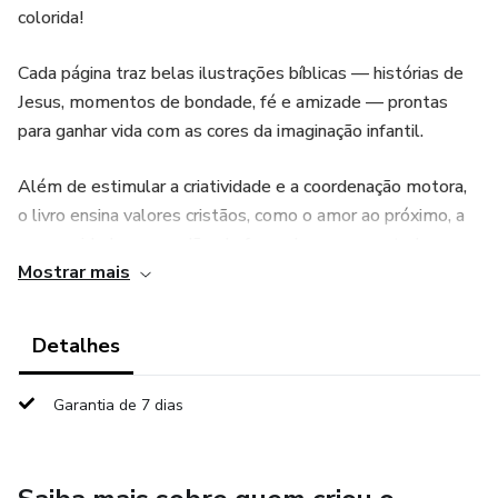
colorida!
Cada página traz belas ilustrações bíblicas — histórias de
Jesus, momentos de bondade, fé e amizade — prontas
para ganhar vida com as cores da imaginação infantil.
Além de estimular a criatividade e a coordenação motora,
o livro ensina valores cristãos, como o amor ao próximo, a
generosidade e o perdão, de forma leve e encantadora.
Mostrar mais
Perfeito para aulas bíblicas infantis, escolas dominicais ou
momentos em família!
Detalhes
Garantia de 7 dias