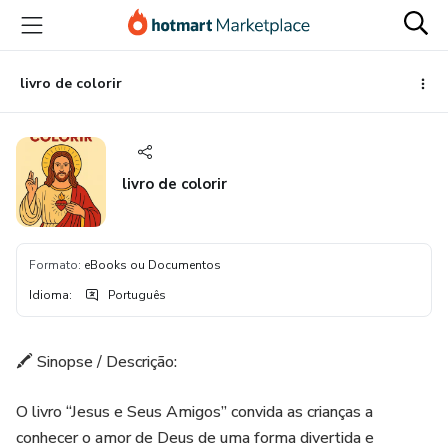
Ir
Ir
Ir
para
para
para
o
o
o
conteúdo
pagamento
rodapé
livro de colorir
principal
livro de colorir
Formato
:
eBooks ou Documentos
Idioma
:
Português
🖍️ Sinopse / Descrição:
O livro “Jesus e Seus Amigos” convida as crianças a
conhecer o amor de Deus de uma forma divertida e