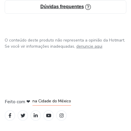
Dúvidas frequentes
O conteúdo deste produto não representa a opinião da Hotmart.
Se você vir informações inadequadas,
denuncie aqui
em Bogotá
em Amsterdam
em Madrid
na Cidade do México
Feito com
❤
em Belo Horizonte