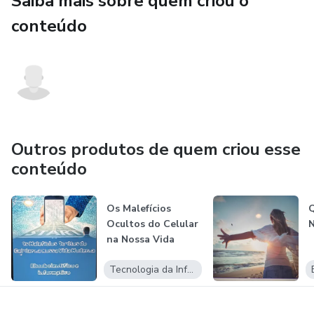
Saiba mais sobre quem criou o
conteúdo
Outros produtos de quem criou esse
conteúdo
Os Malefícios
Q
Ocultos do Celular
N
na Nossa Vida
Moderna
Tecnologia da Informação