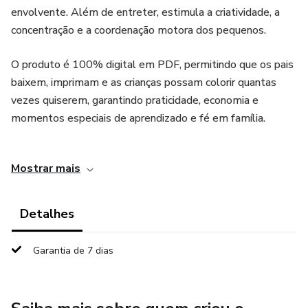
envolvente. Além de entreter, estimula a criatividade, a
concentração e a coordenação motora dos pequenos.
O produto é 100% digital em PDF, permitindo que os pais
baixem, imprimam e as crianças possam colorir quantas
vezes quiserem, garantindo praticidade, economia e
momentos especiais de aprendizado e fé em família.
O livro conta com 22 páginas exclusivas, sendo:
Mostrar mais
📖 11 páginas com pequenas histórias que narram os
principais momentos da Arca de Noé, tornando a leitura
Detalhes
leve e encantadora;
Garantia de 7 dias
🎨 11 páginas de desenhos para colorir, conectados às
historinhas, para que as crianças deem vida à história com
suas próprias cores.