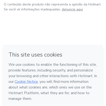
O conteúdo deste produto não representa a opinião da Hotmart.
Se você vir informações inadequadas,
denuncie aqui
em Amsterdam
em Madrid
em Bogotá
Feito com
❤
em Belo Horizonte
na Cidade do México
Conheça a Hotmart
Idioma
Português