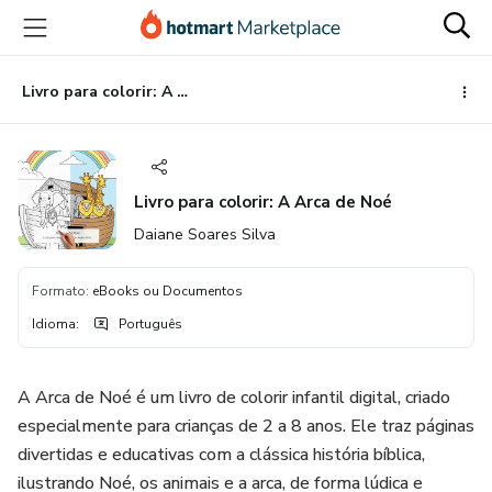
Ir
Ir
Ir
para
para
para
o
o
o
conteúdo
pagamento
rodapé
Livro para colorir: A Arca de Noé
principal
Livro para colorir: A Arca de Noé
Daiane Soares Silva
Formato
:
eBooks ou Documentos
Idioma
:
Português
A Arca de Noé é um livro de colorir infantil digital, criado
especialmente para crianças de 2 a 8 anos. Ele traz páginas
divertidas e educativas com a clássica história bíblica,
ilustrando Noé, os animais e a arca, de forma lúdica e