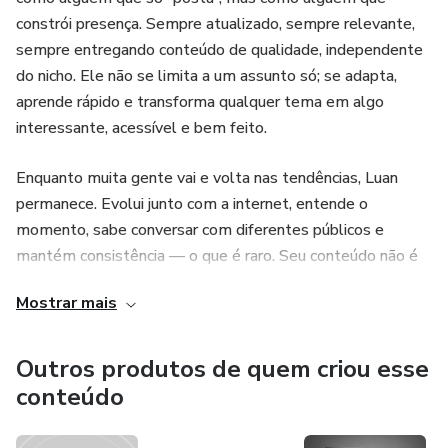
constrói presença. Sempre atualizado, sempre relevante,
sempre entregando conteúdo de qualidade, independente
do nicho. Ele não se limita a um assunto só; se adapta,
aprende rápido e transforma qualquer tema em algo
interessante, acessível e bem feito.
Enquanto muita gente vai e volta nas tendências, Luan
permanece. Evolui junto com a internet, entende o
momento, sabe conversar com diferentes públicos e
mantém consistência — o que é raro. Seu conteúdo não é
só atual, é estratégico. Não é só bonito, é pensado. Não é
Mostrar mais
só frequente, é constante.
Mais do que criador, ele é referência. Desde 2018
Outros produtos de quem criou esse
mostrando que presença digital de verdade não é sobre
conteúdo
hype, é sobre constância, qualidade e visão de futuro.