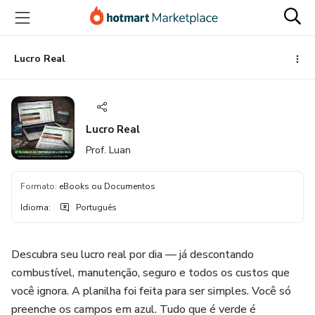
Ir
Ir
Ir
para
para
para
o
o
o
conteúdo
pagamento
rodapé
Lucro Real
principal
Lucro Real
Prof. Luan
Formato
:
eBooks ou Documentos
Idioma
:
Português
Descubra seu lucro real por dia — já descontando
combustível, manutenção, seguro e todos os custos que
você ignora. A planilha foi feita para ser simples. Você só
preenche os campos em azul. Tudo que é verde é