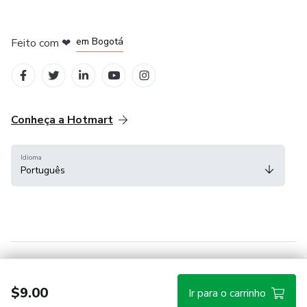
em Amsterdam
em Madrid
em Bogotá
Feito com
❤
em Belo Horizonte
na Cidade do México
Conheça a Hotmart
Idioma
Português
Central de ajuda
Termos
Privacidade
Cookies
$9.00
Ir para o carrinho