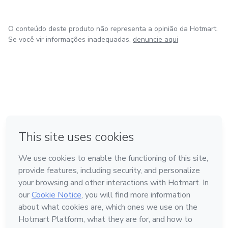
O conteúdo deste produto não representa a opinião da Hotmart.
Se você vir informações inadequadas,
denuncie aqui
em Bogotá
em Amsterdam
em Madrid
na Cidade do México
Feito com
❤
em Belo Horizonte
Conheça a Hotmart
Idioma