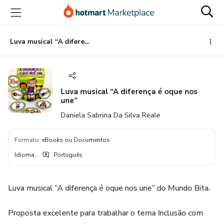
Ir
Ir
Ir
para
para
para
o
o
o
conteúdo
pagamento
rodapé
Luva musical “A diferença é oque nos une”
principal
Luva musical “A diferença é oque nos
une”
Daniela Sabrina Da Silva Reale
Formato
:
eBooks ou Documentos
Idioma
:
Português
Luva musical “A diferença é oque nos une” do Mundo Bita.
Proposta excelente para trabalhar o tema Inclusão com