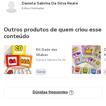
Daniela Sabrina Da Silva Reale
6 Ano Hotmarter
Outros produtos de quem criou esse
conteúdo
Kit Dado das
D
Sílabas
Daniela Sabrina Da Silva Reale
Geral
Dúvidas frequentes