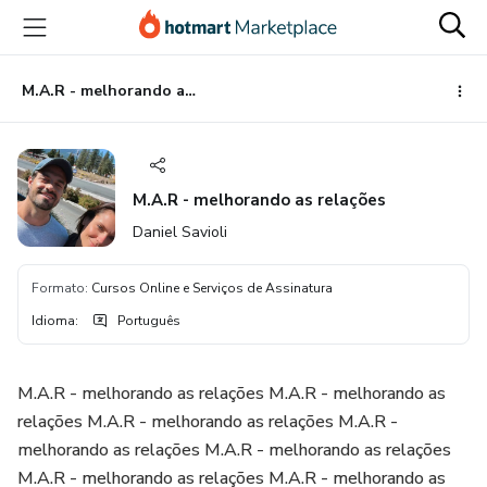
Ir
Ir
Ir
para
para
para
o
o
o
conteúdo
pagamento
rodapé
M.A.R - melhorando as relações
principal
M.A.R - melhorando as relações
Daniel Savioli
Formato
:
Cursos Online e Serviços de Assinatura
Idioma
:
Português
M.A.R - melhorando as relações M.A.R - melhorando as
relações M.A.R - melhorando as relações M.A.R -
melhorando as relações M.A.R - melhorando as relações
M.A.R - melhorando as relações M.A.R - melhorando as