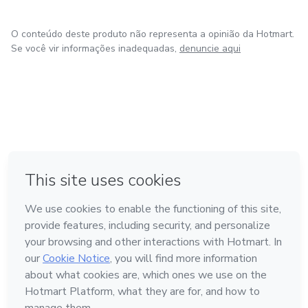
O conteúdo deste produto não representa a opinião da Hotmart.
Se você vir informações inadequadas,
denuncie aqui
em Bogotá
em Amsterdam
em Madrid
na Cidade do México
Feito com
❤
em Belo Horizonte
Conheça a Hotmart
Idioma
Português