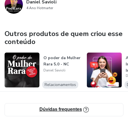
Daniel Savioli
4 Ano Hotmarter
Outros produtos de quem criou esse
conteúdo
O poder da Mulher
A
Rara 5.0 - NC
I
I
Daniel Savioli
D
Relacionamentos
Dúvidas frequentes