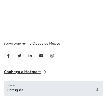
direito à liberdade financeira e ele está determinado a
ajudar seus clientes a alcançarem esse objetivo.
em Bogotá
em Amsterdam
em Madrid
na Cidade do México
Feito com
❤
em Belo Horizonte
Conheça a Hotmart
Idioma
Português