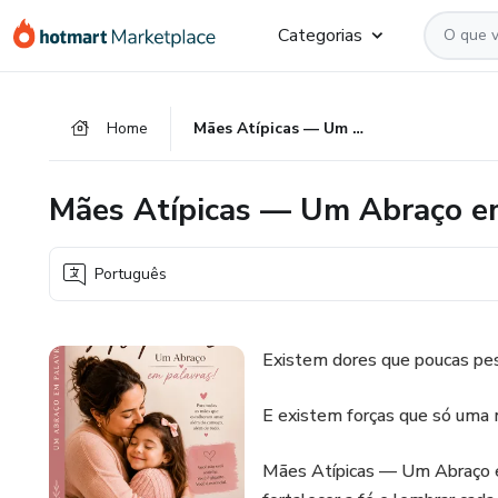
Ir
Ir
Ir
Categorias
para
para
para
o
o
o
conteúdo
pagamento
rodapé
Home
Mães Atípicas — Um Abraço em Palavras!
principal
Mães Atípicas — Um Abraço em
Português
Existem dores que poucas p
E existem forças que só uma 
Mães Atípicas — Um Abraço em