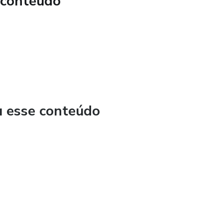
 conteúdo
precisam de colo.
u esse conteúdo