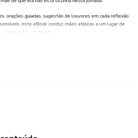
a mãe de que ela não está sozinha nessa jornada.
es, orações guiadas, sugestão de louvores em cada reflexão
nsíveis, este eBook conduz mães atípicas a um lugar de
a e renovação emocional.
as.
tinua presente mesmo quando o caminho parece diferente
idade vivida fora do “roteiro comum”.
sentiu cansada, invisível ou sobrecarregada…
ara abraçar você.