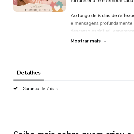
fortalecer a fé e lembrar cad
Ao longo de 8 dias de reflexõ
e mensagens profundamente se
descanso espiritual, esperanç
Mostrar mais
Este não é apenas um eBook.
É um colo em forma de palavr
Detalhes
Um lembrete de que Deus con
do esperado.
Garantia de 7 dias
Perfeito para qualquer matern
Se em algum momento você se 
essas páginas foram escritas p