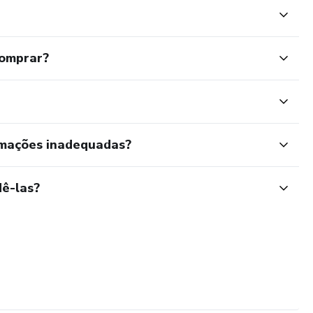
comprar?
rmações inadequadas?
ê-las?