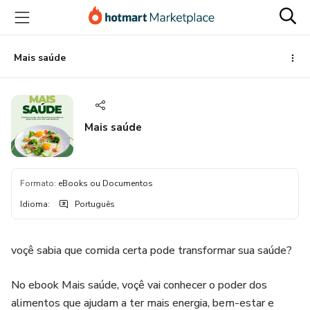
Ir
Ir
Ir
para
para
para
o
o
o
conteúdo
pagamento
rodapé
Mais saúde
principal
Mais saúde
Formato
:
eBooks ou Documentos
Idioma
:
Português
voçê sabia que comida certa pode transformar sua saúde?
No ebook Mais saúde, voçê vai conhecer o poder dos
alimentos que ajudam a ter mais energia, bem-estar e