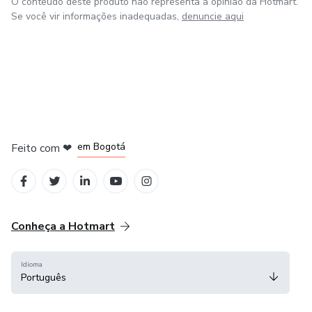
O conteúdo deste produto não representa a opinião da Hotmart.
Se você vir informações inadequadas,
denuncie aqui
em Amsterdam
em Madrid
em Bogotá
Feito com
❤
em Belo Horizonte
na Cidade do México
Conheça a Hotmart
Idioma
Português