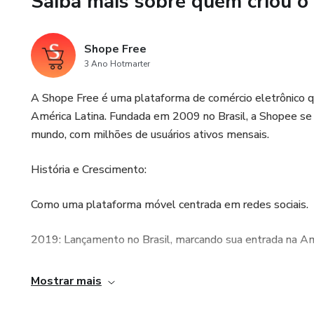
Saiba mais sobre quem criou o
⏳ Oferta por Tempo Limitado
Shope Free
Esta é uma oportunidade única
3 Ano Hotmarter
para atender noivas com segur
tendências mais modernas do
A Shope Free é uma plataforma de comércio eletrônico 
América Latina. Fundada em 2009 no Brasil, a Shopee se
Eleve o nível do seu portfólio
mundo, com milhões de usuários ativos mensais.
História e Crescimento:
Como uma plataforma móvel centrada em redes sociais.
2019: Lançamento no Brasil, marcando sua entrada na Amé
Crescimento Exponencial: A Shope Free experimentou um 
Mostrar mais
marketing agressiva, promoções frequentes e foco na expe