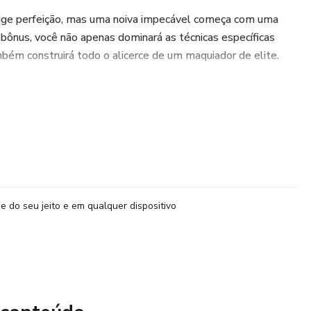
ge perfeição, mas uma noiva impecável começa com uma
 bônus, você não apenas dominará as técnicas específicas
bém construirá todo o alicerce de um maquiador de elite.
nus:
 o estudo das cores para neutralizar imperfeições e
 qualquer subtom de pele.
 as técnicas de visagismo para esculpir o rosto e criar
e do seu jeito e em qualquer dispositivo
 O segredo para uma maquiagem que resiste a lágrimas, suor
 Como organizar sua bancada e encantar suas clientes desde