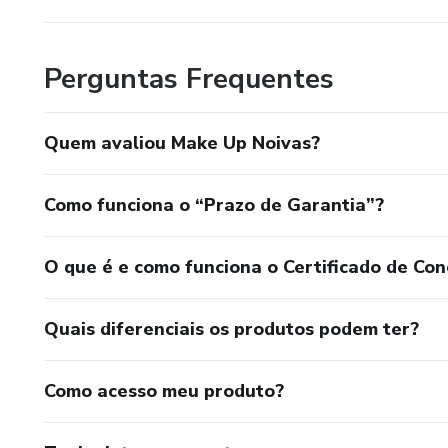
A empresa investiu pesadamente em marketing e logística
Perguntas Frequentes
A Shope Free tem se destacado no mercado brasileiro po
impulsionando pequenos vendedores, e grandes marcas.
Quem avaliou Make Up Noivas?
Considerações Finais:
A Shope Free se destaca por sua abordagem centrada no u
Como funciona o “Prazo de Garantia”?
rápida expansão global e forte presença no Brasil a torn
do mundo.
O que é e como funciona o Certificado de Con
Quais diferenciais os produtos podem ter?
Como acesso meu produto?