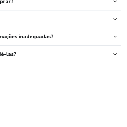
mprar?
rmações inadequadas?
ê-las?