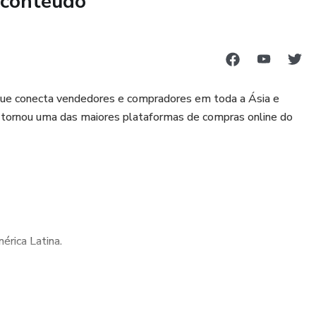
 conteúdo
 de obter duas certificações pelo preço de uma. Prepare-se
ança total, dominando desde os looks clássicos até as
 mercado.
que conecta vendedores e compradores em toda a Ásia e
 tornou uma das maiores plataformas de compras online do
 e torne-se a profissional que toda noiva sonha em contratar!
rica Latina.
crescimento explosivo, impulsionado por sua estratégia de
riência do usuário.