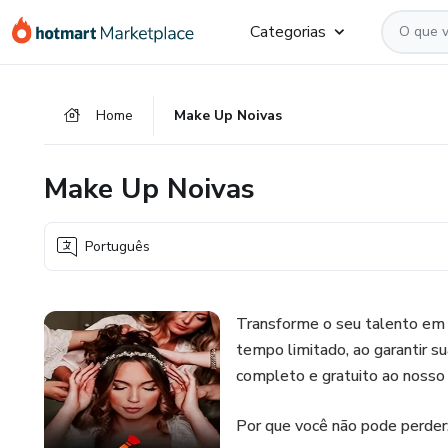
Ir
Ir
Ir
Categorias
para
para
para
o
o
o
conteúdo
pagamento
rodapé
Home
Make Up Noivas
principal
Make Up Noivas
Português
Transforme o seu talento em 
tempo limitado, ao garantir s
completo e gratuito ao nosso
Por que você não pode perder