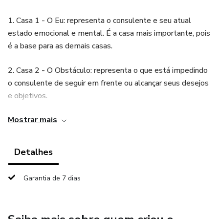
1. Casa 1 - O Eu: representa o consulente e seu atual
estado emocional e mental. É a casa mais importante, pois
é a base para as demais casas.
2. Casa 2 - O Obstáculo: representa o que está impedindo
o consulente de seguir em frente ou alcançar seus desejos
e objetivos.
Mostrar mais
3. Casa 3 - As Lembranças: representa eventos
importantes do passado que possam estar influenciando a
vida do consulente no presente.
Detalhes
4. Casa 4 - A Esperança: representa as expectativas e
Garantia de 7 dias
sonhos do consulente em relação ao futuro.
5. Casa 5 - As Influências Externas: representa as pessoas,