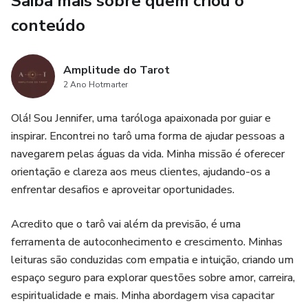
Saiba mais sobre quem criou o
situações ou eventos externos que podem ter impacto na
vida do consulente.
conteúdo
6. Casa 6 - O Caminho: representa as escolhas e
Amplitude do Tarot
oportunidades existentes para o consulente.
2 Ano Hotmarter
7. Casa 7 - A Identidade: representa a forma como o
Olá! Sou Jennifer, uma taróloga apaixonada por guiar e
consulente se percebe e como os outros o veem.
inspirar. Encontrei no tarô uma forma de ajudar pessoas a
navegarem pelas águas da vida. Minha missão é oferecer
8. Casa 8 - O Medo: representa os medos e inseguranças
orientação e clareza aos meus clientes, ajudando-os a
do consulente em relação às áreas da vida representadas
enfrentar desafios e aproveitar oportunidades.
pelas outras casas.
Acredito que o tarô vai além da previsão, é uma
9. Casa 9 - O Futuro: representa o que pode acontecer em
ferramenta de autoconhecimento e crescimento. Minhas
relação à questão em foco no futuro próximo.
leituras são conduzidas com empatia e intuição, criando um
espaço seguro para explorar questões sobre amor, carreira,
10. Casa 10 - A Síntese: representa o resultado final da
espiritualidade e mais. Minha abordagem visa capacitar
questão em foco, a partir da compreensão e integração das