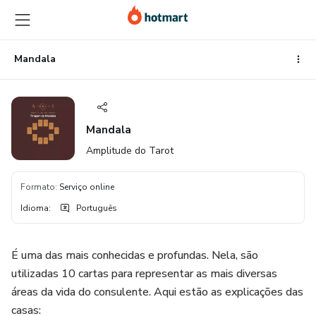
Ir
Ir
Ir
para
para
para
o
o
o
conteúdo
pagamento
rodapé
Mandala
principal
Mandala
Amplitude do Tarot
Formato
:
Serviço online
Idioma
:
Português
É uma das mais conhecidas e profundas. Nela, são
utilizadas 10 cartas para representar as mais diversas
áreas da vida do consulente. Aqui estão as explicações das
casas: