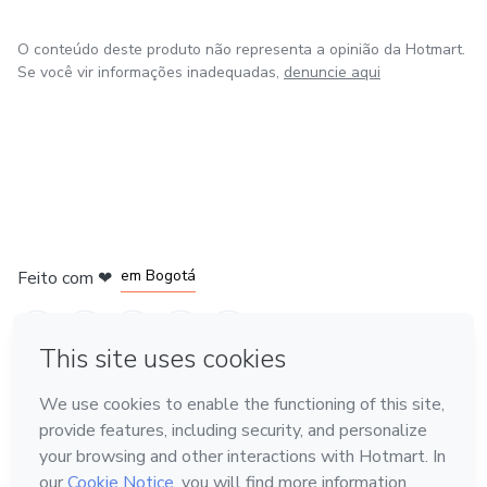
O conteúdo deste produto não representa a opinião da Hotmart.
Se você vir informações inadequadas,
denuncie aqui
em Amsterdam
em Madrid
em Bogotá
Feito com
❤
em Belo Horizonte
na Cidade do México
Conheça a Hotmart
Idioma
Português