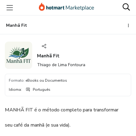
Ir
Ir
Ir
para
para
para
o
o
o
conteúdo
pagamento
rodapé
Manhã Fit
principal
Manhã Fit
Thiago de Lima Fontoura
Formato
:
eBooks ou Documentos
Idioma
:
Português
MANHÃ FIT é o método completo para transformar
seu café da manhã (e sua vida).