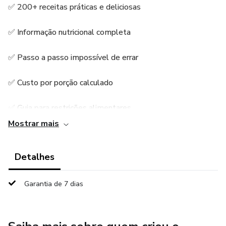
✅ 200+ receitas práticas e deliciosas
✅ Informação nutricional completa
✅ Passo a passo impossível de errar
✅ Custo por porção calculado
✅ Guia para restrições alimentares
Mostrar mais
✅ Comunidade de apoio
Detalhes
Não é apenas receitas. É o sistema que vai
fazer você emagrecer comendo o que ama.
Garantia de 7 dias