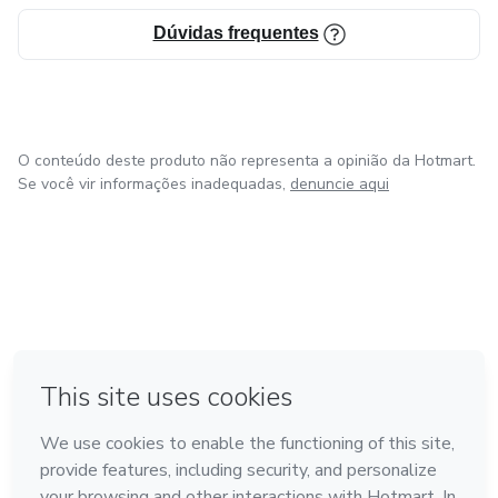
Dúvidas frequentes
O conteúdo deste produto não representa a opinião da Hotmart.
Se você vir informações inadequadas,
denuncie aqui
em Amsterdam
em Madrid
em Bogotá
Feito com
❤
em Belo Horizonte
na Cidade do México