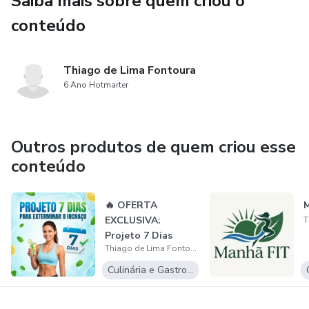
Saiba mais sobre quem criou o
conteúdo
Thiago de Lima Fontoura
6 Ano Hotmarter
Outros produtos de quem criou esse
conteúdo
🔥 OFERTA
M
EXCLUSIVA:
Projeto 7 Dias
Thiago de Lima Fontoura
Desincha
Culinária e Gastronomia