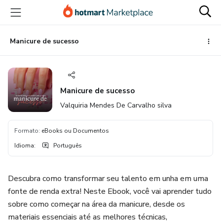
Ir
Ir
Ir
para
para
para
o
o
o
conteúdo
pagamento
rodapé
Manicure de sucesso
principal
Manicure de sucesso
Valquiria Mendes De Carvalho silva
Formato
:
eBooks ou Documentos
Idioma
:
Português
Descubra como transformar seu talento em unha em uma
fonte de renda extra! Neste Ebook, você vai aprender tudo
sobre como começar na área da manicure, desde os
materiais essenciais até as melhores técnicas,