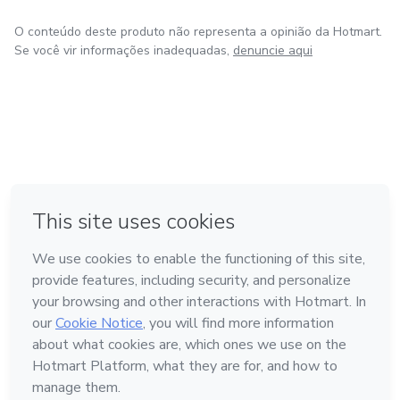
O conteúdo deste produto não representa a opinião da Hotmart.
Se você vir informações inadequadas,
denuncie aqui
em Bogotá
em Amsterdam
em Madrid
na Cidade do México
Feito com
❤
em Belo Horizonte
Conheça a Hotmart
Idioma
Português