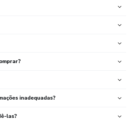
comprar?
rmações inadequadas?
ê-las?