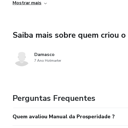
Mostrar mais
Ajuda a quebrar ciclos, vencer a autossabotagem e recuper
• Exercícios e reflexões guiadas
Saiba mais sobre quem criou o
Passo a passo para reorganizar a vida, fortalecer a discipli
Damasco
7 Ano Hotmarter
Perguntas Frequentes
Quem avaliou Manual da Prosperidade ?