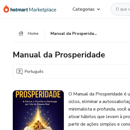
Ir
Ir
Ir
Categorias
para
para
para
o
o
o
conteúdo
pagamento
rodapé
Home
Manual da Prosperidade
principal
Manual da Prosperidade
Português
O Manual da Prosperidade é um
ciclos, eliminar a autossabota
minimalista e profunda, você 
ativar hábitos que levam à pr
partir de ações simples e cons