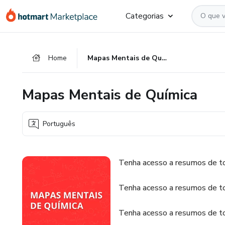
Ir
Ir
Ir
Categorias
para
para
para
o
o
o
conteúdo
pagamento
rodapé
Home
Mapas Mentais de Química
principal
Mapas Mentais de Química
Português
Tenha acesso a resumos de to
Tenha acesso a resumos de to
Tenha acesso a resumos de to