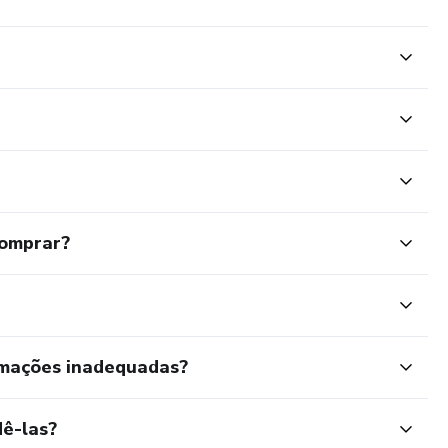
comprar?
rmações inadequadas?
ê-las?