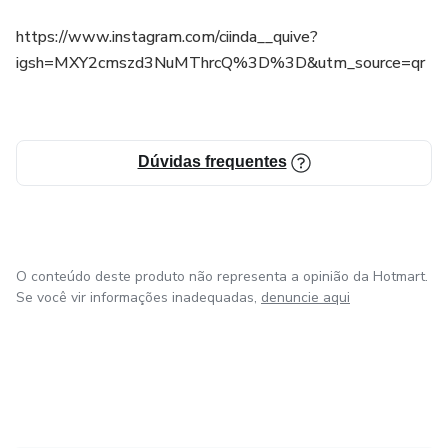
https://www.instagram.com/ciinda__quive?
igsh=MXY2cmszd3NuMThrcQ%3D%3D&utm_source=qr
Dúvidas frequentes
O conteúdo deste produto não representa a opinião da Hotmart.
Se você vir informações inadequadas,
denuncie aqui