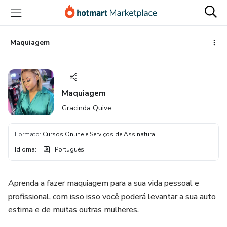
Ir
Ir
Ir
para
para
para
o
o
o
conteúdo
pagamento
rodapé
Maquiagem
principal
Maquiagem
Gracinda Quive
Formato
:
Cursos Online e Serviços de Assinatura
Idioma
:
Português
Aprenda a fazer maquiagem para a sua vida pessoal e
profissional, com isso isso você poderá levantar a sua auto
estima e de muitas outras mulheres.