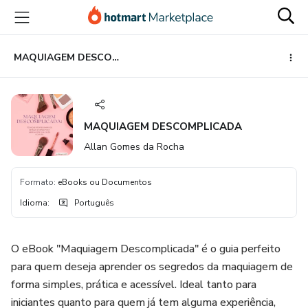
Ir
Ir
Ir
para
para
para
o
o
o
conteúdo
pagamento
rodapé
MAQUIAGEM DESCOMPLICADA
principal
MAQUIAGEM DESCOMPLICADA
Allan Gomes da Rocha
Formato
:
eBooks ou Documentos
Idioma
:
Português
O eBook "Maquiagem Descomplicada" é o guia perfeito
para quem deseja aprender os segredos da maquiagem de
forma simples, prática e acessível. Ideal tanto para
iniciantes quanto para quem já tem alguma experiência,