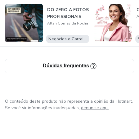
transformar sua relação com a comida e evitar o efeito
DO ZERO A FOTOS
sanfona.
PROFISSIONAIS
A
Allan Gomes da Rocha
Negócios e Carreira
Dúvidas frequentes
O conteúdo deste produto não representa a opinião da Hotmart.
Se você vir informações inadequadas,
denuncie aqui