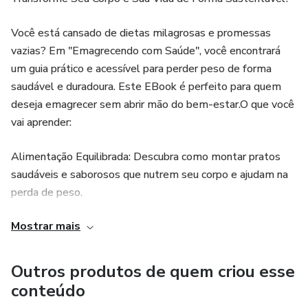
Você está cansado de dietas milagrosas e promessas
vazias? Em "Emagrecendo com Saúde", você encontrará
um guia prático e acessível para perder peso de forma
saudável e duradoura. Este EBook é perfeito para quem
deseja emagrecer sem abrir mão do bem-estar.O que você
vai aprender:
Alimentação Equilibrada: Descubra como montar pratos
saudáveis e saborosos que nutrem seu corpo e ajudam na
perda de peso.
Mostrar mais
Atividade Física: Dicas de exercícios que se encaixam na
sua rotina, aumentando sua disposição e acelerando o
emagrecimento.
Outros produtos de quem criou esse
conteúdo
Mudanças de Hábitos: Estratégias eficazes para