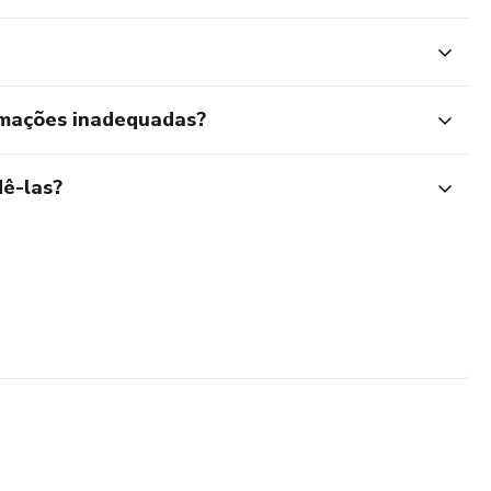
rmações inadequadas?
ê-las?