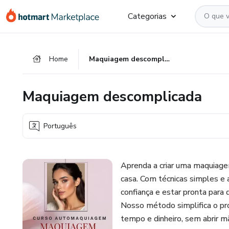
Ir
Ir
Ir
Categorias
para
para
para
o
o
o
conteúdo
pagamento
rodapé
Home
Maquiagem descomplicada
principal
Maquiagem descomplicada
Português
Aprenda a criar uma maquiage
casa. Com técnicas simples e a
confiança e estar pronta para 
Nosso método simplifica o p
tempo e dinheiro, sem abrir m