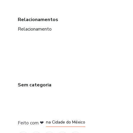
Relacionamentos
Relacionamento
Sem categoria
em Bogotá
em Amsterdam
em Madrid
na Cidade do México
Feito com
❤
em Belo Horizonte