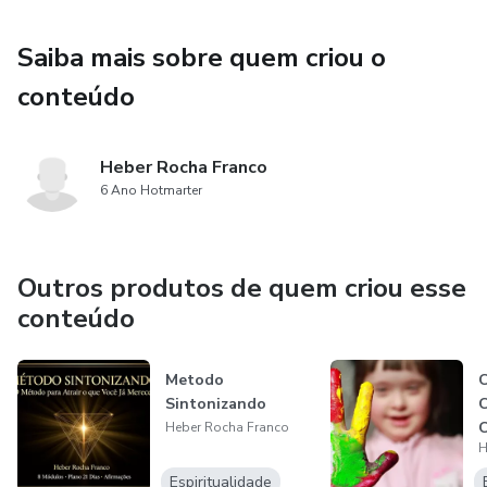
Saiba mais sobre quem criou o
conteúdo
Heber Rocha Franco
6 Ano Hotmarter
Outros produtos de quem criou esse
conteúdo
Metodo
C
Sintonizando
C
C
Heber Rocha Franco
H
Espiritualidade