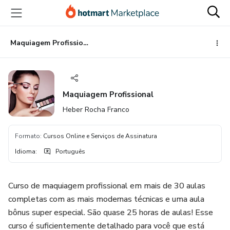
Ir
Ir
Ir
para
para
para
o
o
o
conteúdo
pagamento
rodapé
Maquiagem Profissional
principal
Maquiagem Profissional
Heber Rocha Franco
Formato
:
Cursos Online e Serviços de Assinatura
Idioma
:
Português
Curso de maquiagem profissional em mais de 30 aulas
completas com as mais modernas técnicas e uma aula
bônus super especial. São quase 25 horas de aulas! Esse
curso é suficientemente detalhado para você que está