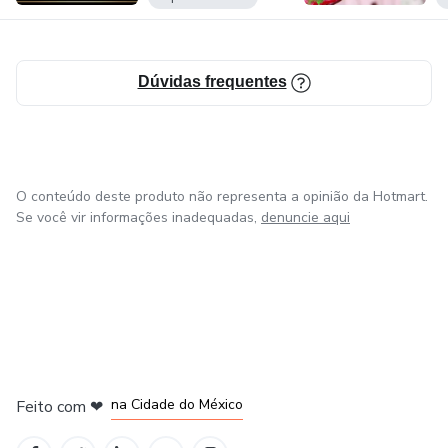
Dúvidas frequentes
O conteúdo deste produto não representa a opinião da Hotmart.
Se você vir informações inadequadas,
denuncie aqui
em Bogotá
em Amsterdam
em Madrid
na Cidade do México
Feito com
❤
em Belo Horizonte