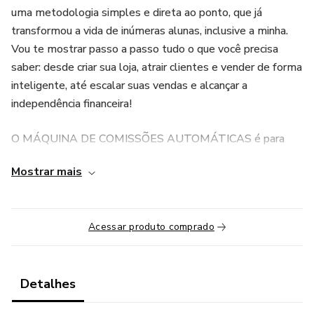
uma metodologia simples e direta ao ponto, que já
transformou a vida de inúmeras alunas, inclusive a minha.
Vou te mostrar passo a passo tudo o que você precisa
saber: desde criar sua loja, atrair clientes e vender de forma
inteligente, até escalar suas vendas e alcançar a
independência financeira!
O MÁQUINA DE COMISSÕES AUTOMÁTICAS é para
você que sonha em deixar a insegurança de lado e
Mostrar mais
conquistar uma vida sem patrão, trabalhando de onde
quiser e fazendo seu próprio horário. Acredite, não é sorte,
é estratégia! Se eu consegui, você também pode!
Acessar produto comprado
Detalhes