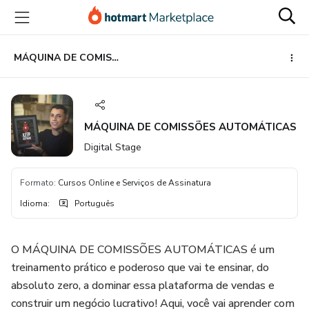
Ir
Ir
Ir
para
para
para
o
o
o
conteúdo
pagamento
rodapé
MÁQUINA DE COMISSÕES AUTOMÁTICAS
principal
MÁQUINA DE COMISSÕES AUTOMÁTICAS
Digital Stage
Formato
:
Cursos Online e Serviços de Assinatura
Idioma
:
Português
O MÁQUINA DE COMISSÕES AUTOMÁTICAS é um
treinamento prático e poderoso que vai te ensinar, do
absoluto zero, a dominar essa plataforma de vendas e
construir um negócio lucrativo! Aqui, você vai aprender com