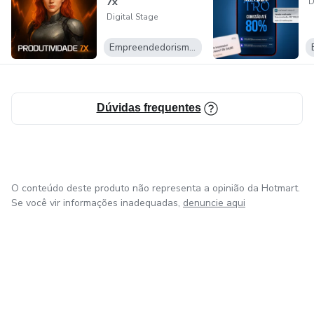
7x
D
Digital Stage
Empreendedorismo Digital
Dúvidas frequentes
O conteúdo deste produto não representa a opinião da Hotmart.
Se você vir informações inadequadas,
denuncie aqui