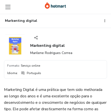
Ir
Ir
Ir
para
para
para
o
o
o
conteúdo
pagamento
rodapé
Markenting digital
principal
Markenting digital
Marilene Rodrigues Correa
Formato
:
Serviço online
Idioma
:
Português
Marketing Digital é uma prática que tem sido melhorada
ao longo dos anos e é uma excelente opção para o
desenvolvimento e o crescimento de negócios de qualquer
tipo. Ele pode afetar drasticamente na forma como as