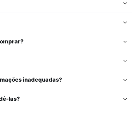
comprar?
ormações inadequadas?
dê-las?