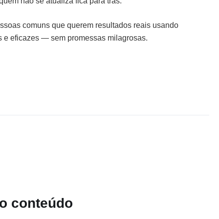
quem não se atualiza fica para trás.
pessoas comuns que querem resultados reais usando
s e eficazes — sem promessas milagrosas.
 o conteúdo