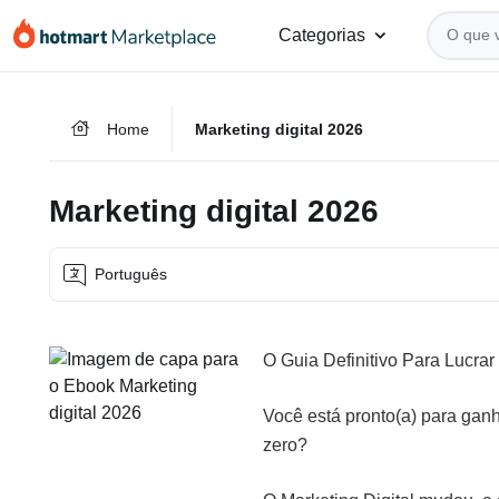
Ir
Ir
Ir
Categorias
para
para
para
o
o
o
conteúdo
pagamento
rodapé
Home
Marketing digital 2026
principal
Marketing digital 2026
Português
O Guia Definitivo Para Lucrar
Você está pronto(a) para gan
zero?